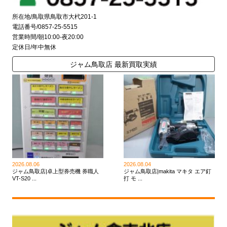
所在地/鳥取県鳥取市大杙201-1
電話番号/0857-25-5515
営業時間/朝10:00-夜20:00
定休日/年中無休
ジャム鳥取店 最新買取実績
2026.08.06
2026.08.04
ジャム鳥取店|卓上型券売機 券職人
ジャム鳥取店|makita マキタ エア釘
VT-S20 ...
打 モ ...