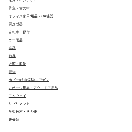
家具・インテリア
骨董・古美術
オフィス家具/用品・OA機器
厨房機器
自転車・原付
カー用品
楽器
釣具
衣類・服飾
着物
ホビー/鉄道模型/エアガン
スポーツ用品・アウトドア用品
アムウェイ
サプリメント
学習教材・その他
未分類