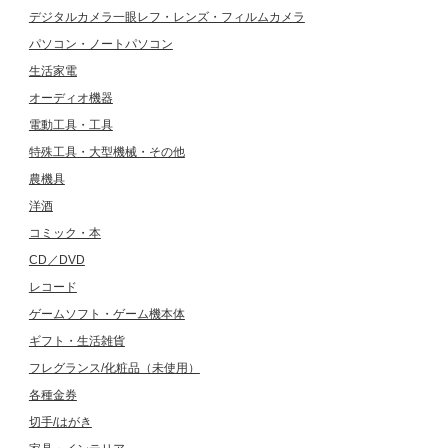
デジタルカメラ一眼レフ・レンズ・フィルムカメラ
パソコン・ノートパソコン
生活家電
オーディオ機器
電動工具・工具
特殊工具・大型機械・その他
農機具
洋酒
コミック・本
CD／DVD
レコード
ゲームソフト・ゲーム機本体
ギフト・生活雑貨
フレグランス/化粧品（未使用）
各種金券
切手/はがき