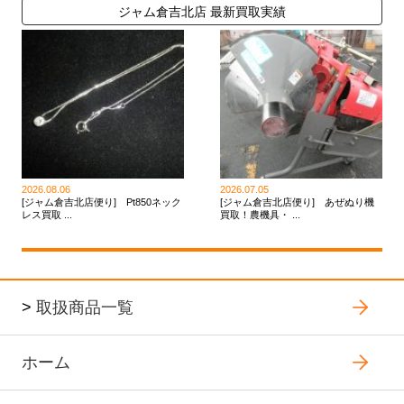
ジャム倉吉北店 最新買取実績
2026.08.06
2026.07.05
[ジャム倉吉北店便り] Pt850ネック
[ジャム倉吉北店便り] あぜぬり機
レス買取 ...
買取！農機具・ ...
>
取扱商品一覧
ホーム