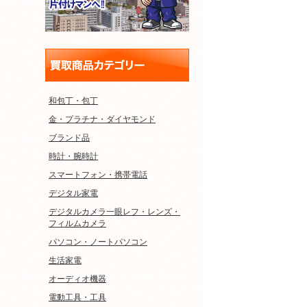
和包丁・包丁
金・プラチナ・ダイヤモンド
ブランド品
時計・腕時計
スマートフォン・携帯電話
デジタル家電
デジタルカメラ一眼レフ・レンズ・
フィルムカメラ
パソコン・ノートパソコン
生活家電
オーディオ機器
電動工具・工具