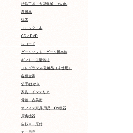
特殊工具・大型機械・その他
農機具
洋酒
コミック・本
CD／DVD
レコード
ゲームソフト・ゲーム機本体
ギフト・生活雑貨
フレグランス/化粧品（未使用）
各種金券
切手/はがき
家具・インテリア
骨董・古美術
オフィス家具/用品・OA機器
厨房機器
自転車・原付
カー用品