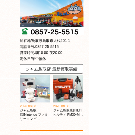
所在地/鳥取県鳥取市大杙201-1
電話番号/0857-25-5515
営業時間/朝10:00-夜20:00
定休日/年中無休
ジャム鳥取店 最新買取実績
2026.08.08
2026.08.08
ジャム鳥取
ジャム鳥取店|HILTI
店|Nintendo ファミ
ヒルティ PM30-M ...
リーコンピ ...