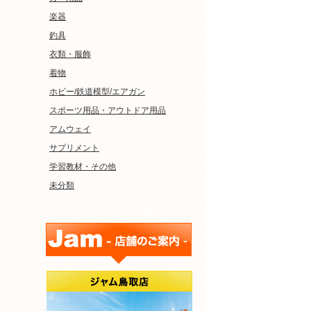
楽器
釣具
衣類・服飾
着物
ホビー/鉄道模型/エアガン
スポーツ用品・アウトドア用品
アムウェイ
サプリメント
学習教材・その他
未分類