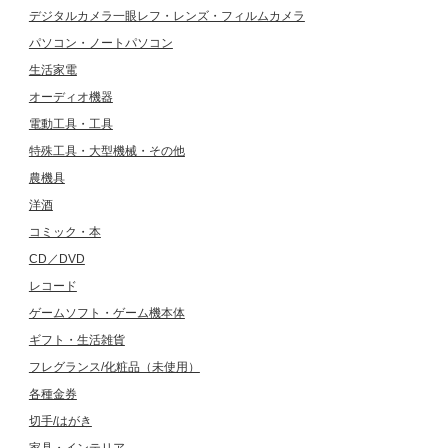
デジタルカメラ一眼レフ・レンズ・フィルムカメラ
パソコン・ノートパソコン
生活家電
オーディオ機器
電動工具・工具
特殊工具・大型機械・その他
農機具
洋酒
コミック・本
CD／DVD
レコード
ゲームソフト・ゲーム機本体
ギフト・生活雑貨
フレグランス/化粧品（未使用）
各種金券
切手/はがき