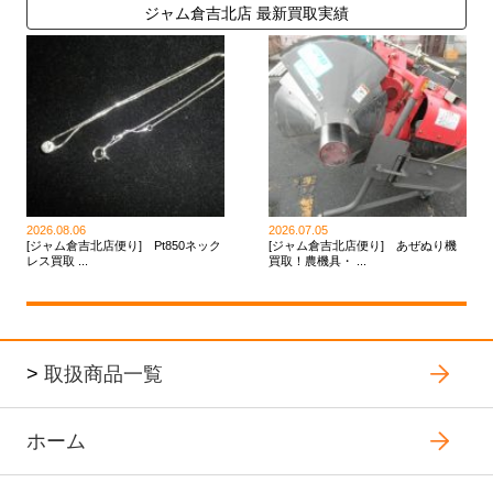
ジャム倉吉北店 最新買取実績
2026.08.06
2026.07.05
[ジャム倉吉北店便り] Pt850ネック
[ジャム倉吉北店便り] あぜぬり機
レス買取 ...
買取！農機具・ ...
>
取扱商品一覧
ホーム