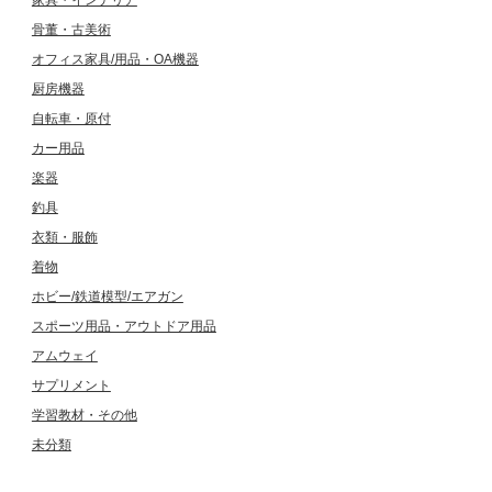
家具・インテリア
骨董・古美術
オフィス家具/用品・OA機器
厨房機器
自転車・原付
カー用品
楽器
釣具
衣類・服飾
着物
ホビー/鉄道模型/エアガン
スポーツ用品・アウトドア用品
アムウェイ
サプリメント
学習教材・その他
未分類