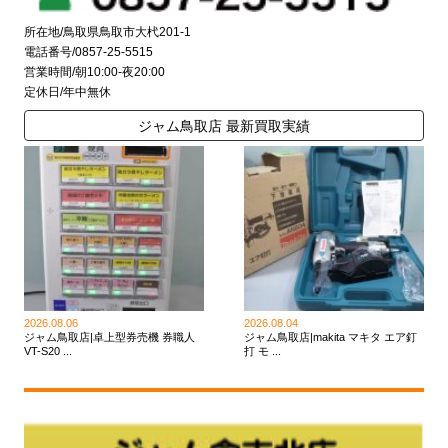
所在地/鳥取県鳥取市大杙201-1
電話番号/0857-25-5515
営業時間/朝10:00-夜20:00
定休日/年中無休
ジャム鳥取店 最新買取実績
2026.08.06
2026.08.04
ジャム鳥取店|卓上型券売機 券職人
ジャム鳥取店|makita マキタ エア釘
VT-S20 ...
打 モ ...