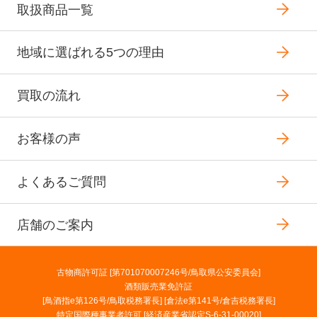
取扱商品一覧
地域に選ばれる5つの理由
買取の流れ
お客様の声
よくあるご質問
店舗のご案内
古物商許可証 [第701070007246号/鳥取県公安委員会]
酒類販売業免許証
[鳥酒指e第126号/鳥取税務署長] [倉法e第141号/倉吉税務署長]
特定国際種事業者許可 [経済産業省認定S-6-31-00020]