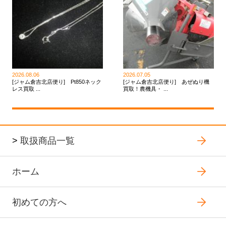
2026.08.06
2026.07.05
[ジャム倉吉北店便り] Pt850ネック
[ジャム倉吉北店便り] あぜぬり機
レス買取 ...
買取！農機具・ ...
>
取扱商品一覧
ホーム
初めての方へ