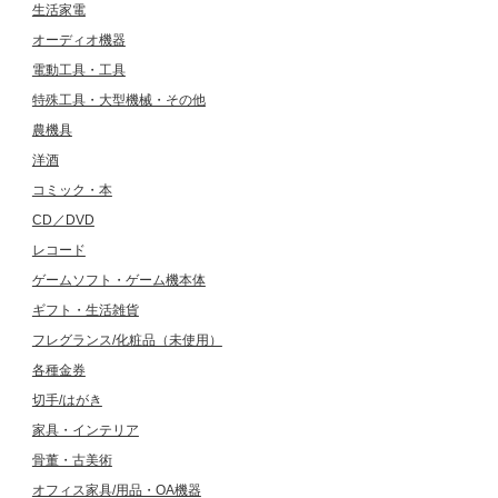
生活家電
オーディオ機器
電動工具・工具
特殊工具・大型機械・その他
農機具
洋酒
コミック・本
CD／DVD
レコード
ゲームソフト・ゲーム機本体
ギフト・生活雑貨
フレグランス/化粧品（未使用）
各種金券
切手/はがき
家具・インテリア
骨董・古美術
オフィス家具/用品・OA機器