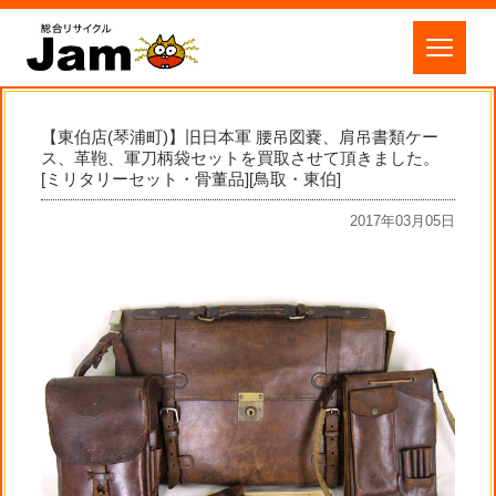
【東伯店(琴浦町)】旧日本軍 腰吊図嚢、肩吊書類ケー
ス、革鞄、軍刀柄袋セットを買取させて頂きました。
[ミリタリーセット・骨董品][鳥取・東伯]
2017年03月05日