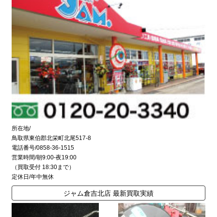
所在地/
鳥取県東伯郡北栄町北尾517-8
電話番号/0858-36-1515
営業時間/朝9:00-夜19:00
（買取受付 18:30まで）
定休日/年中無休
ジャム倉吉北店 最新買取実績