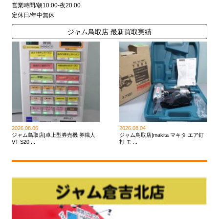
営業時間/朝10:00-夜20:00
定休日/年中無休
ジャム鳥取店 最新買取実績
2026.08.06
2026.08.04
ジャム鳥取店|卓上型券売機 券職人
ジャム鳥取店|makita マキタ エア釘
VT-S20 ...
打 モ ...