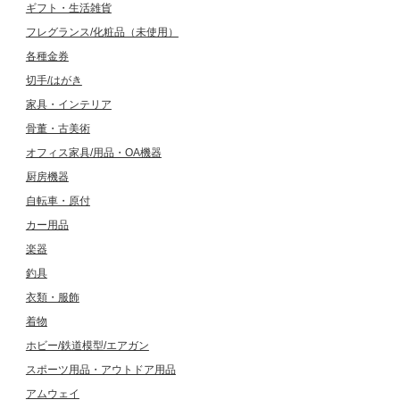
ギフト・生活雑貨
フレグランス/化粧品（未使用）
各種金券
切手/はがき
家具・インテリア
骨董・古美術
オフィス家具/用品・OA機器
厨房機器
自転車・原付
カー用品
楽器
釣具
衣類・服飾
着物
ホビー/鉄道模型/エアガン
スポーツ用品・アウトドア用品
アムウェイ