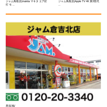
ジャム鳥取店|makita マキタ エア釘
ジャム鳥取店|Apple TV 4K 第3世代
打 モ ...
...
所在地/