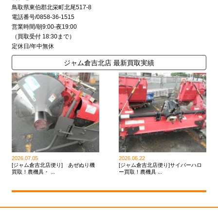
鳥取県東伯郡北栄町北尾517-8
電話番号/0858-36-1515
営業時間/朝9:00-夜19:00
（買取受付 18:30まで）
定休日/年中無休
ジャム倉吉北店 最新買取実績
2026.07.05
2026.06.22
[ジャム倉吉北店便り] あぜぬり機
[ジャム倉吉北店便り]サイバーハロ
買取！農機具・ ...
ー買取！農機具 ...