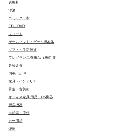
農機具
洋酒
コミック・本
CD／DVD
レコード
ゲームソフト・ゲーム機本体
ギフト・生活雑貨
フレグランス/化粧品（未使用）
各種金券
切手/はがき
家具・インテリア
骨董・古美術
オフィス家具/用品・OA機器
厨房機器
自転車・原付
カー用品
楽器