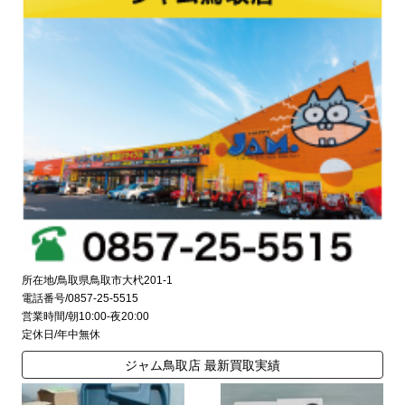
所在地/鳥取県鳥取市大杙201-1
電話番号/0857-25-5515
営業時間/朝10:00-夜20:00
定休日/年中無休
ジャム鳥取店 最新買取実績