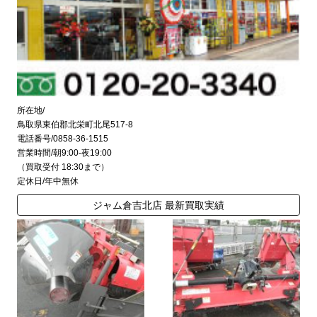
所在地/
鳥取県東伯郡北栄町北尾517-8
電話番号/0858-36-1515
営業時間/朝9:00-夜19:00
（買取受付 18:30まで）
定休日/年中無休
ジャム倉吉北店 最新買取実績