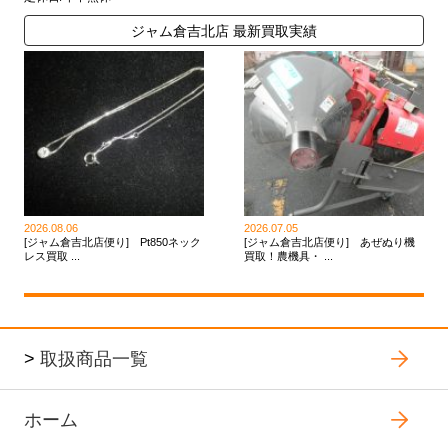
ジャム倉吉北店 最新買取実績
2026.08.06
2026.07.05
[ジャム倉吉北店便り] Pt850ネック
[ジャム倉吉北店便り] あぜぬり機
レス買取 ...
買取！農機具・ ...
>
取扱商品一覧
ホーム