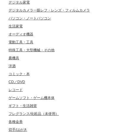
デジタル家電
デジタルカメラ一眼レフ・レンズ・フィルムカメラ
パソコン・ノートパソコン
生活家電
オーディオ機器
電動工具・工具
特殊工具・大型機械・その他
農機具
洋酒
コミック・本
CD／DVD
レコード
ゲームソフト・ゲーム機本体
ギフト・生活雑貨
フレグランス/化粧品（未使用）
各種金券
切手/はがき