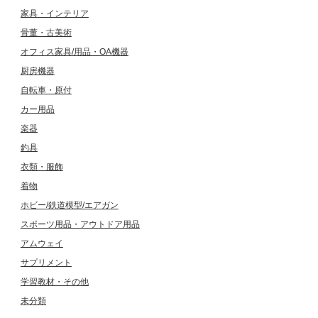
家具・インテリア
骨董・古美術
オフィス家具/用品・OA機器
厨房機器
自転車・原付
カー用品
楽器
釣具
衣類・服飾
着物
ホビー/鉄道模型/エアガン
スポーツ用品・アウトドア用品
アムウェイ
サプリメント
学習教材・その他
未分類