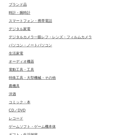
ブランド品
時計・腕時計
スマートフォン・携帯電話
デジタル家電
デジタルカメラ一眼レフ・レンズ・フィルムカメラ
パソコン・ノートパソコン
生活家電
オーディオ機器
電動工具・工具
特殊工具・大型機械・その他
農機具
洋酒
コミック・本
CD／DVD
レコード
ゲームソフト・ゲーム機本体
ギフト・生活雑貨