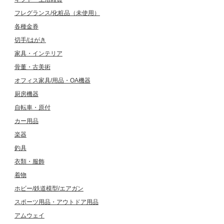
フレグランス/化粧品（未使用）
各種金券
切手/はがき
家具・インテリア
骨董・古美術
オフィス家具/用品・OA機器
厨房機器
自転車・原付
カー用品
楽器
釣具
衣類・服飾
着物
ホビー/鉄道模型/エアガン
スポーツ用品・アウトドア用品
アムウェイ