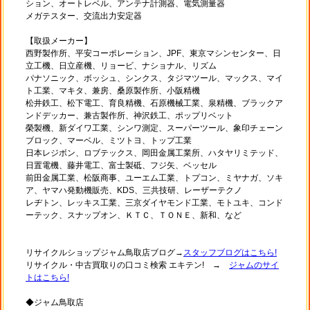
ション、オートレベル、アンテナ計測器、電気測量器
メガテスター、交流出力安定器
【取扱メーカー】
西野製作所、平安コーポレーション、JPF、東京マシンセンター、日
立工機、日立産機、リョービ、ナショナル、リズム
パナソニック、ボッシュ、シンクス、タジマツール、マックス、マイ
ト工業、マキタ、兼房、桑原製作所、小阪精機
松井鉄工、松下電工、育良精機、石原機械工業、泉精機、ブラックア
ンドデッカー、兼古製作所、神沢鉄工、ポップリベット
榮製機、新ダイワ工業、シンワ測定、スーパーツール、象印チェーン
ブロック、マーベル、ミツトヨ、トップ工業
日本レジボン、ロブテックス、岡田金属工業所、ハタヤリミテッド、
日置電機、藤井電工、富士製砥、フジ矢、ベッセル
前田金属工業、松阪商事、ユーエム工業、トプコン、ミヤナガ、ソキ
ア、ヤマハ発動機販売、KDS、三共技研、レーザーテクノ
レヂトン、レッキス工業、三京ダイヤモンド工業、モトユキ、コンド
ーテック、スナップオン、ＫＴＣ、ＴＯＮＥ、新和、など
リサイクルショップジャム鳥取店ブログ→
スタッフブログはこちら!
リサイクル・中古買取りの口コミ検索 エキテン! →
ジャムのサイ
トはこちら!
◆ジャム鳥取店