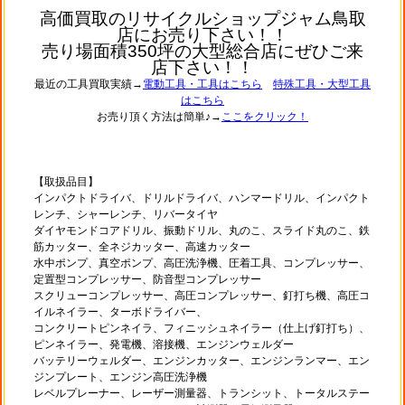
高価買取のリサイクルショップジャム鳥取
店にお売り下さい！！
売り場面積350坪の大型総合店にぜひご来
店下さい！！
最近の工具買取実績→
電動工具・工具はこちら
特殊工具・大型工具
はこちら
お売り頂く方法は簡単♪→
ここをクリック！
【取扱品目】
インパクトドライバ、ドリルドライバ、ハンマードリル、インパクト
レンチ、シャーレンチ、リバータイヤ
ダイヤモンドコアドリル、振動ドリル、丸のこ、スライド丸のこ、鉄
筋カッター、全ネジカッター、高速カッター
水中ポンプ、真空ポンプ、高圧洗浄機、圧着工具、コンプレッサー、
定置型コンプレッサー、防音型コンプレッサー
スクリューコンプレッサー、高圧コンプレッサー、釘打ち機、高圧コ
イルネイラー、ターボドライバー、
コンクリートピンネイラ、フィニッシュネイラー（仕上げ釘打ち）、
ピンネイラー、発電機、溶接機、エンジンウェルダー
バッテリーウェルダー、エンジンカッター、エンジンランマー、エン
ジンプレート、エンジン高圧洗浄機
レベルプレーナー、レーザー測量器、トランシット、トータルステー