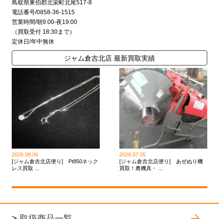
鳥取県東伯郡北栄町北尾517-8
電話番号/0858-36-1515
営業時間/朝9:00-夜19:00
（買取受付 18:30まで）
定休日/年中無休
ジャム倉吉北店 最新買取実績
2026.08.06
2026.07.05
[ジャム倉吉北店便り] Pt850ネック
[ジャム倉吉北店便り] あぜぬり機
レス買取 ...
買取！農機具・ ...
>
取扱商品一覧