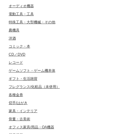
オーディオ機器
電動工具・工具
特殊工具・大型機械・その他
農機具
洋酒
コミック・本
CD／DVD
レコード
ゲームソフト・ゲーム機本体
ギフト・生活雑貨
フレグランス/化粧品（未使用）
各種金券
切手/はがき
家具・インテリア
骨董・古美術
オフィス家具/用品・OA機器