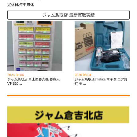
定休日/年中無休
ジャム鳥取店 最新買取実績
2026.08.06
2026.08.04
ジャム鳥取店|卓上型券売機 券職人
ジャム鳥取店|makita マキタ エア釘
VT-S20 ...
打 モ ...