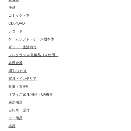
洋酒
コミック・本
CD／DVD
レコード
ゲームソフト・ゲーム機本体
ギフト・生活雑貨
フレグランス/化粧品（未使用）
各種金券
切手/はがき
家具・インテリア
骨董・古美術
オフィス家具/用品・OA機器
厨房機器
自転車・原付
カー用品
楽器