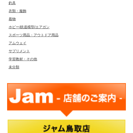
釣具
衣類・服飾
着物
ホビー/鉄道模型/エアガン
スポーツ用品・アウトドア用品
アムウェイ
サプリメント
学習教材・その他
未分類