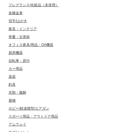
フレグランス/化粧品（未使用）
各種金券
切手/はがき
家具・インテリア
骨董・古美術
オフィス家具/用品・OA機器
厨房機器
自転車・原付
カー用品
楽器
釣具
衣類・服飾
着物
ホビー/鉄道模型/エアガン
スポーツ用品・アウトドア用品
アムウェイ