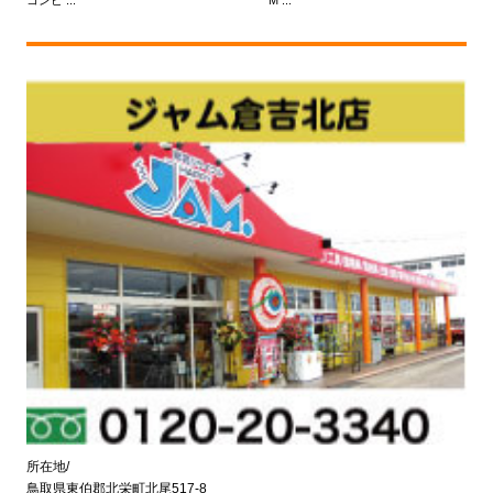
コンピ ...
M ...
所在地/
鳥取県東伯郡北栄町北尾517-8