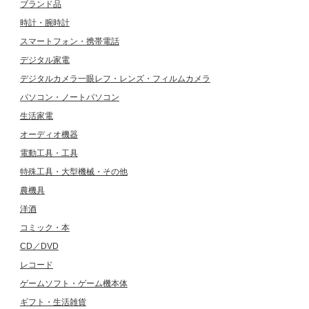
ブランド品
時計・腕時計
スマートフォン・携帯電話
デジタル家電
デジタルカメラ一眼レフ・レンズ・フィルムカメラ
パソコン・ノートパソコン
生活家電
オーディオ機器
電動工具・工具
特殊工具・大型機械・その他
農機具
洋酒
コミック・本
CD／DVD
レコード
ゲームソフト・ゲーム機本体
ギフト・生活雑貨