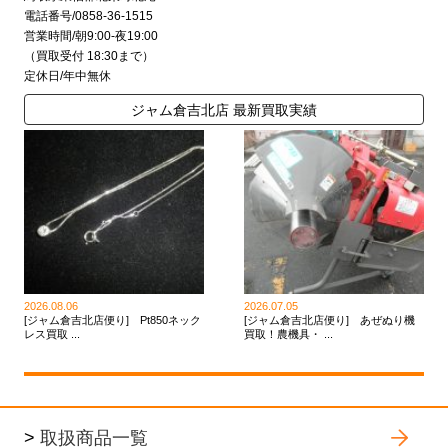
電話番号/0858-36-1515
営業時間/朝9:00-夜19:00
（買取受付 18:30まで）
定休日/年中無休
ジャム倉吉北店 最新買取実績
2026.08.06
2026.07.05
[ジャム倉吉北店便り] Pt850ネック
[ジャム倉吉北店便り] あぜぬり機
レス買取 ...
買取！農機具・ ...
>
取扱商品一覧