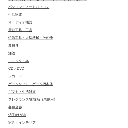
パソコン・ノートパソコン
生活家電
オーディオ機器
電動工具・工具
特殊工具・大型機械・その他
農機具
洋酒
コミック・本
CD／DVD
レコード
ゲームソフト・ゲーム機本体
ギフト・生活雑貨
フレグランス/化粧品（未使用）
各種金券
切手/はがき
家具・インテリア