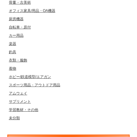
骨董・古美術
オフィス家具/用品・OA機器
厨房機器
自転車・原付
カー用品
楽器
釣具
衣類・服飾
着物
ホビー/鉄道模型/エアガン
スポーツ用品・アウトドア用品
アムウェイ
サプリメント
学習教材・その他
未分類