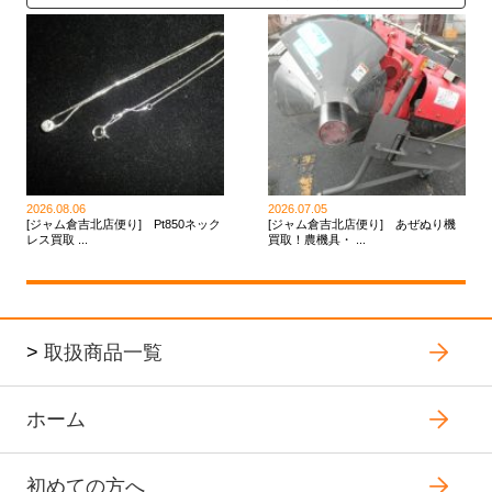
2026.08.06
2026.07.05
[ジャム倉吉北店便り] Pt850ネック
[ジャム倉吉北店便り] あぜぬり機
レス買取 ...
買取！農機具・ ...
>
取扱商品一覧
ホーム
初めての方へ