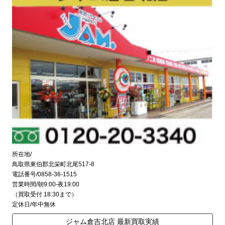
所在地/
鳥取県東伯郡北栄町北尾517-8
電話番号/0858-36-1515
営業時間/朝9:00-夜19:00
（買取受付 18:30まで）
定休日/年中無休
ジャム倉吉北店 最新買取実績