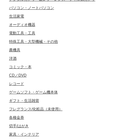
パソコン・ノートパソコン
生活家電
オーディオ機器
電動工具・工具
特殊工具・大型機械・その他
農機具
洋酒
コミック・本
CD／DVD
レコード
ゲームソフト・ゲーム機本体
ギフト・生活雑貨
フレグランス/化粧品（未使用）
各種金券
切手/はがき
家具・インテリア