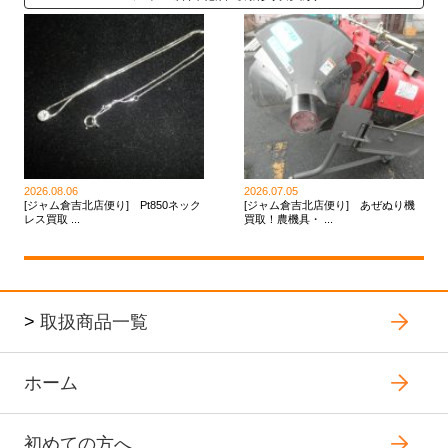
2026.08.06
2026.07.05
[ジャム倉吉北店便り] Pt850ネック
[ジャム倉吉北店便り] あぜぬり機
レス買取 ...
買取！農機具・ ...
>
取扱商品一覧
ホーム
初めての方へ