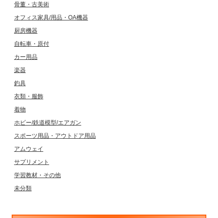
骨董・古美術
オフィス家具/用品・OA機器
厨房機器
自転車・原付
カー用品
楽器
釣具
衣類・服飾
着物
ホビー/鉄道模型/エアガン
スポーツ用品・アウトドア用品
アムウェイ
サプリメント
学習教材・その他
未分類