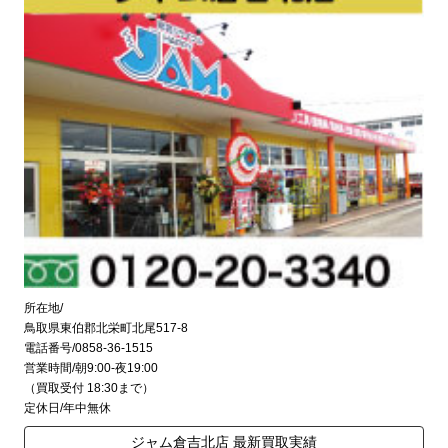
所在地/
鳥取県東伯郡北栄町北尾517-8
電話番号/0858-36-1515
営業時間/朝9:00-夜19:00
（買取受付 18:30まで）
定休日/年中無休
ジャム倉吉北店 最新買取実績