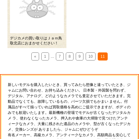
デジカメの買い取りはＪａｍ鳥
取北店におまかせください！
«
1
…
7
8
9
10
11
新しいモデルを購入したいとき、買ってみたら想像と違っていたとき、ジ
ャムにお問い合わせ、お持ち込みください。 日本製・外国製を問わず、
デジタル、アナログ、どのようなカメラでも査定させていただきます。完
動品でなくても、故障しているもの、パーツ欠損でもかまい ません。付
属品がすべて揃っていれば買取価格を高めにご提示できますが、ボディの
みでも歓迎いたします。最新機種の登場でモデルが古くなったデジタルカ
メ ラ、使わなくなったカメラ、押入れや倉庫の大掃除で見つけたアンテ
ィークなカメラ、大量に残された遺品のカメラや、型が古くなったデジカ
メ、交換レンズが ありましたら、ジャムにぜひどうぞ
有名メーカー、高級カメラ、アンティークなカメラ、高額商品も安心して