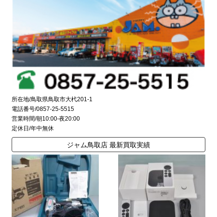
所在地/鳥取県鳥取市大杙201-1
電話番号/0857-25-5515
営業時間/朝10:00-夜20:00
定休日/年中無休
ジャム鳥取店 最新買取実績