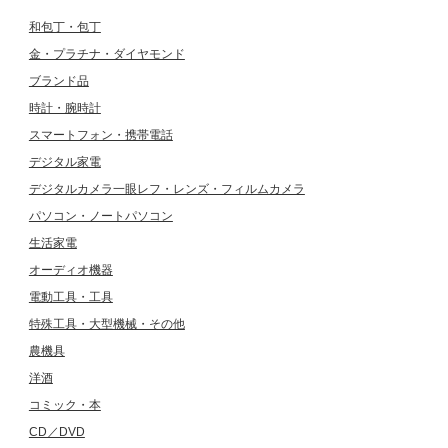
和包丁・包丁
金・プラチナ・ダイヤモンド
ブランド品
時計・腕時計
スマートフォン・携帯電話
デジタル家電
デジタルカメラ一眼レフ・レンズ・フィルムカメラ
パソコン・ノートパソコン
生活家電
オーディオ機器
電動工具・工具
特殊工具・大型機械・その他
農機具
洋酒
コミック・本
CD／DVD