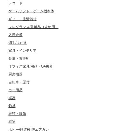
レコード
ゲームソフト・ゲーム機本体
ギフト・生活雑貨
フレグランス/化粧品（未使用）
各種金券
切手/はがき
家具・インテリア
骨董・古美術
オフィス家具/用品・OA機器
厨房機器
自転車・原付
カー用品
楽器
釣具
衣類・服飾
着物
ホビー/鉄道模型/エアガン