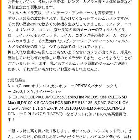
お任せください。各種カメラ本体・レンズ・カメラ三脚・天体望遠鏡など
高額査定にて買取致します。
フィルムカメラ買取、ヴィンテージ・アンティークも高額査定！！
デジカメ普及の波に押されて、見かけなくなったフィルムカメラですが、
その長い歴史の中で数多くの銘機を生みだしてきました。ミノルタ、ニコ
ン、オリンパ ス、コニカ、京セラ等の国内メーカーのフィルムカメラ、
ローライ、ハッセルブラッド、ライカ、コダック等の海外メーカーのフィ
ルムカメラまで、その数知れ ないビンテージ・アンティークのフィルム
カメラの銘記の数々は、今でも高額で取引されています。
押し入れや倉庫から見たこともないような古いカメラが出てきた、形見を
整理していたら何だか珍しい形のカメラが出てきた、というようなことが
ございました ら、まず、私どもフィルムカメラ買取のジャムへご連絡く
ださい。それが思いもかけないお宝かもしれませんよ。
◎買取品目
Nikon,Canon,オリンパス,カシオ,ソニー,PENTAX,パナソニック,リコ
ー,D800,ＩＸＹ,サイバーショッ
ト,EXLIM,COOLPIX,LUMIX,Optio,Caplio,FinePix,EOS Kiss X5,EOS 5D
Mark III,D5100,K-5,CANON EOS 60D EF-S18-135 IS,DMC-GX1X-K,OM-
D E-M5,Nikon 1 J1,α NEX-7K,D4,D3100,FUJIFILM X-Pro1,OLYMPUS
PEN Lite E-PL2,α77 SLT-A77VQ などリストに無いものでも高価買取
中！
一眼レフ特に高く買い取り致します。ボディのみ、レンズキット問いませ
ん。レンズだけの買取もお問い合わせください。ハイエンド機から、流行