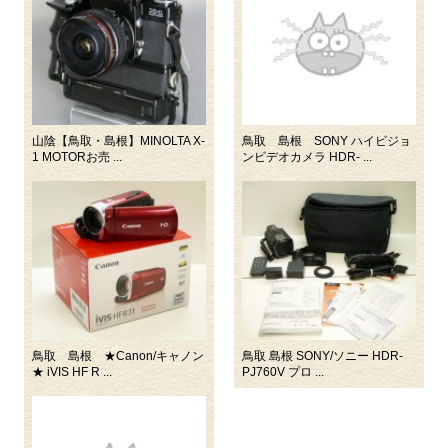
山陰【鳥取・島根】MINOLTA X-
鳥取 島根 SONY ハイビジョ
1 MOTORお売 ...
ンビデオカメラ HDR- ...
鳥取 島根 ★Canon/キャノン
鳥取 島根 SONY/ソニー HDR-
★ iVIS HF R ...
PJ760V プロ ...