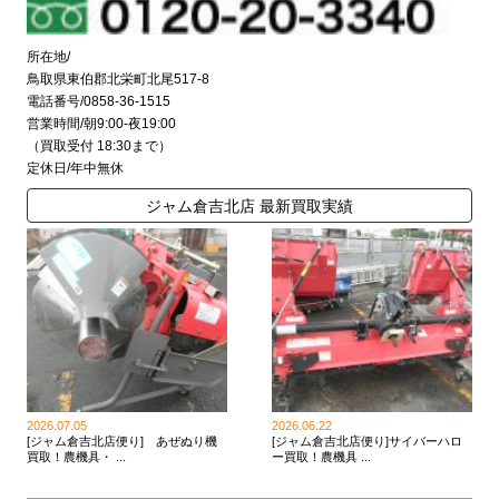
所在地/
鳥取県東伯郡北栄町北尾517-8
電話番号/0858-36-1515
営業時間/朝9:00-夜19:00
（買取受付 18:30まで）
定休日/年中無休
ジャム倉吉北店 最新買取実績
2026.07.05
2026.06.22
[ジャム倉吉北店便り] あぜぬり機
[ジャム倉吉北店便り]サイバーハロ
買取！農機具・ ...
ー買取！農機具 ...