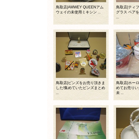
鳥取店|AMWEY QUEENアム
鳥取店|ティ
ウェイの未使用ミキシン ...
グラス ペア
...
鳥取店|ピンズをお売り頂きま
鳥取店|ホー
した!集めていたピンズまとめ
めてお売りい
...
未 ...