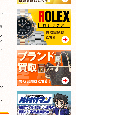
お
。
徳
ク
ッ
ッ
N、
、シ
う