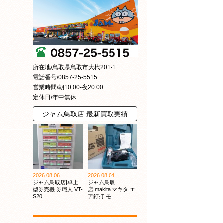
所在地/鳥取県鳥取市大杙201-1
電話番号/0857-25-5515
営業時間/朝10:00-夜20:00
定休日/年中無休
ジャム鳥取店 最新買取実績
2026.08.06
2026.08.04
ジャム鳥取店|卓上
ジャム鳥取
型券売機 券職人 VT-
店|makita マキタ エ
S20 ...
ア釘打 モ ...