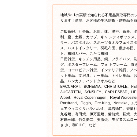
地域No.1の実績で知られる不用品買取専門
ります！是非、お客様の生活雑貨・贈答品を買
ご飯茶碗、汁茶碗、お皿、鉢、湯呑、茶器、
利、盃、土鍋、カップ、キャ ンディボックス
ラー、バスタオル、スポーツタオルフェイス
ス、バストイレタリー、羽毛布団、敷き布団
ト、布団カバー、こたつ布団
日用雑貨、キッチン用品、鍋、フライパン、
グ、ポスターフレーム、フォ トフレーム、置
貨、ヨーロピアン雑貨、インテリア雑貨、ノベ
ット用品、文房具、カー用品、トイレ用品、お
品、ハンカチ、ハンドタオルなど
BACCARAT、BOHEMIA、CHRISTOFLE、FEI
AUGARTEN、AYNSLEY、CARLESBAD、HEREND
Albert、Royal Copenhagen、Royal Worce
Rorstrand、Figgio、Fire-King、N
ェアウィズクリハラハルミ、源右衛門、香蘭社
九谷焼、有田焼、伊万里焼、備前焼、荻焼、大
村勘三郎、竹久夢二、美濃焼、モダヌズムロ
さ ぎ、和CHIC、など