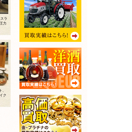
ィスラ
圧力
ト、
イク