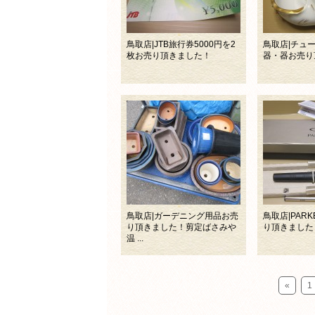
鳥取店|JTB旅行券5000円を2
鳥取店|チュ
枚お売り頂きました！
器・器お売り
鳥取店|ガーデニング用品お売
鳥取店|PAR
り頂きました！剪定ばさみや
り頂きました
温 ...
«
1