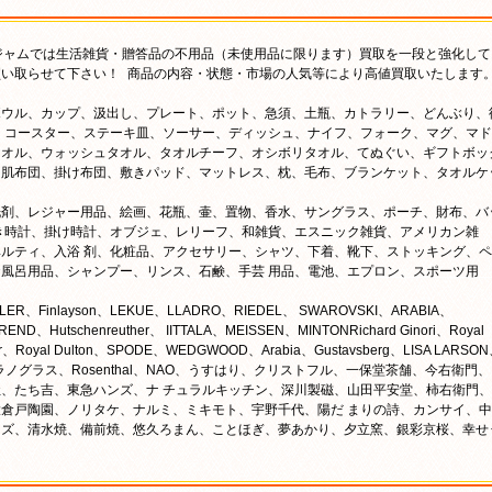
のジャムでは生活雑貨・贈答品の不用品（未使用品に限ります）買取を一段と強化して
い取らせて下さい！ 商品の内容・状態・市場の人気等により高値買取いたします
ボウル、カップ、汲出し、プレート、ポット、急須、土瓶、カトラリー、どんぶり、
、コースター、ステーキ皿、ソーサー、ディッシュ、ナイフ、フォーク、マグ、マド
タオル、ウォッシュタオル、タオルチーフ、オシボリタオル、てぬぐい、ギフトボッ
、肌布団、掛け布団、敷きパッド、マットレス、枕、毛布、ブランケット、タオルケ
洗剤、レジャー用品、絵画、花瓶、壷、置物、香水、サングラス、ポーチ、財布、バ
き時計、掛け時計、オブジェ、レリーフ、和雑貨、エスニック雑貨、アメリカン雑
ルティ、入浴 剤、化粧品、アクセサリー、シャツ、下着、靴下、ストッキング、ペ
風呂用品、シャンプー、リンス、石鹸、手芸 用品、電池、エプロン、スポーツ用
LER、Finlayson、LEKUE、LLADRO、RIEDEL、 SWAROVSKI、ARABIA、
、Hutschenreuther、 IITTALA、MEISSEN、MINTONRichard Ginori、Royal
ster、Royal Dulton、SPODE、WEDGWOOD、Arabia、Gustavsberg、LISA LARSO
oritake、ムラノグラス、Rosenthal、NAO、うすはり、クリストフル、一保堂茶舗、今右衛門
、たち吉、東急ハンズ、ナ チュラルキッチン、深川製磁、山田平安堂、柿右衛門、
倉戸陶園、ノリタケ、ナルミ、ミキモト、宇野千代、陽だ まりの詩、カンサイ、中
ーズ、清水焼、備前焼、悠久ろまん、ことほぎ、夢あかり、夕立窯、銀彩京桜、幸せ