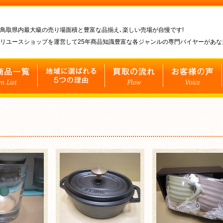
鳥取県内最大級の売り場面積と豊富な品揃え､楽しい売場が自慢です!
リユースショップを運営して25年商品知識豊富な各ジャンルの専門バイヤーがあ