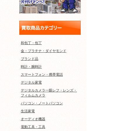
和包丁・包丁
金・プラチナ・ダイヤモンド
ブランド品
時計・腕時計
スマートフォン・携帯電話
デジタル家電
デジタルカメラ一眼レフ・レンズ・
フィルムカメラ
パソコン・ノートパソコン
生活家電
オーディオ機器
電動工具・工具