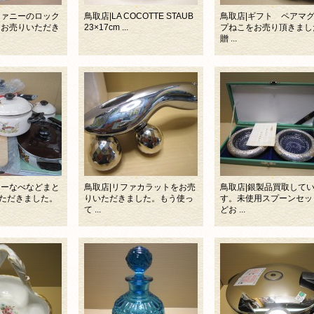
ファニーのロック
鳥取店|LA COCOTTE STAUB
鳥取店|ギフト ペアマ
をお売りいただき
23×17cm ...
プねこをお売り頂きまし
贈 ...
ローなべなどまと
鳥取店|リファカラットをお売
鳥取店|銀製品買取して
ただきました。
りいただきました。もう使っ
す。未使用スプーンセッ
て ...
どお ...