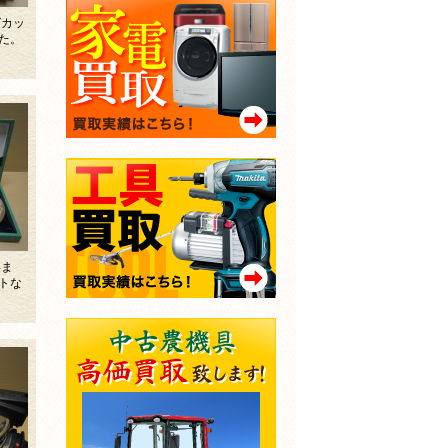
グカッ
た。
いま
トな