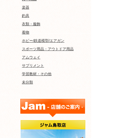
楽器
釣具
衣類・服飾
着物
ホビー/鉄道模型/エアガン
スポーツ用品・アウトドア用品
アムウェイ
サプリメント
学習教材・その他
未分類