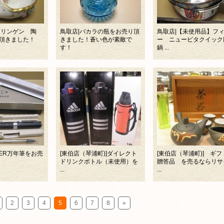
ーリンゲン 陶
鳥取店|バカラの瓶をお売り頂
鳥取店|【未使用品】フ
頂きました！
きました！蒼い色が素敵で
ー ニュービタクイック
す！
鍋 ...
KER万年筆をお売
[東伯店（琴浦町)]ダイレクト
[東伯店（琴浦町)] ギフ
ドリンクボトル（未使用）を
贈答品 を売るならリサ
...
...
2
3
4
5
6
7
8
»