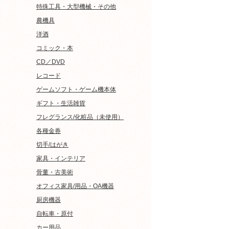
特殊工具・大型機械・その他
農機具
洋酒
コミック・本
CD／DVD
レコード
ゲームソフト・ゲーム機本体
ギフト・生活雑貨
フレグランス/化粧品（未使用）
各種金券
切手/はがき
家具・インテリア
骨董・古美術
オフィス家具/用品・OA機器
厨房機器
自転車・原付
カー用品