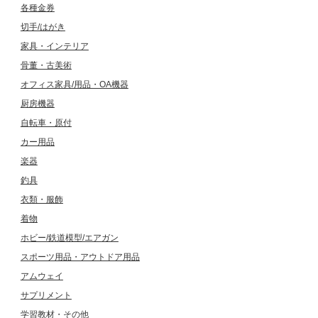
各種金券
切手/はがき
家具・インテリア
骨董・古美術
オフィス家具/用品・OA機器
厨房機器
自転車・原付
カー用品
楽器
釣具
衣類・服飾
着物
ホビー/鉄道模型/エアガン
スポーツ用品・アウトドア用品
アムウェイ
サプリメント
学習教材・その他