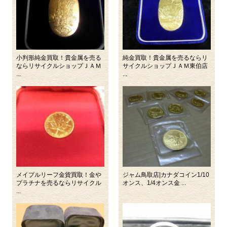
小判形純金買取！貴金属を売る
純金買取！貴金属を売るならリ
ならリサイクルショップＪＡＭ
サイクルショップＪＡＭ東伯店
...
...
メイプルリーフ金貨買取！金や
ジャム鳥取店|カナダコイン1/10
プラチナを売るならリサイクル
オンス、1/4オンス金 ...
...