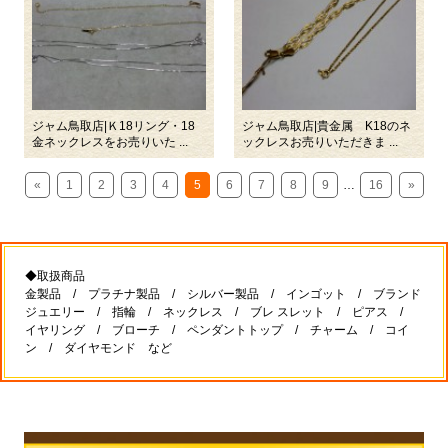
ジャム鳥取店|Ｋ18リング・18
ジャム鳥取店|貴金属 K18のネ
金ネックレスをお売りいた ...
ックレスお売りいただきま ...
«
1
2
3
4
5
6
7
8
9
…
16
»
◆取扱商品
金製品 / プラチナ製品 / シルバー製品 / インゴット / ブランド
ジュエリー / 指輪 / ネックレス / ブレ スレット / ピアス /
イヤリング / ブローチ / ペンダントトップ / チャーム / コイ
ン / ダイヤモンド など