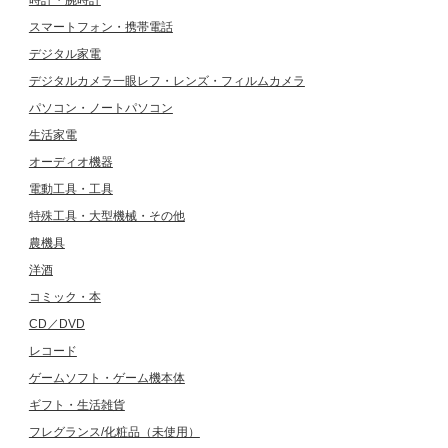
時計・腕時計
スマートフォン・携帯電話
デジタル家電
デジタルカメラ一眼レフ・レンズ・フィルムカメラ
パソコン・ノートパソコン
生活家電
オーディオ機器
電動工具・工具
特殊工具・大型機械・その他
農機具
洋酒
コミック・本
CD／DVD
レコード
ゲームソフト・ゲーム機本体
ギフト・生活雑貨
フレグランス/化粧品（未使用）