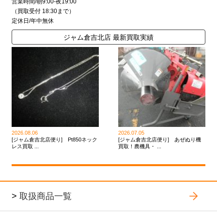
営業時間/朝9:00-夜19:00
（買取受付 18:30まで）
定休日/年中無休
ジャム倉吉北店 最新買取実績
2026.08.06
2026.07.05
[ジャム倉吉北店便り] Pt850ネック
[ジャム倉吉北店便り] あぜぬり機
レス買取 ...
買取！農機具・ ...
>
取扱商品一覧