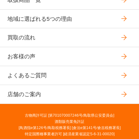
地域に選ばれる5つの理由
買取の流れ
お客様の声
よくあるご質問
店舗のご案内
古物商許可証 [第701070007246号/鳥取県公安委員会]
酒類販売業免許証
[鳥酒指e第126号/鳥取税務署長] [倉法e第141号/倉吉税務署長]
特定国際種事業者許可 [経済産業省認定S-6-31-00020]