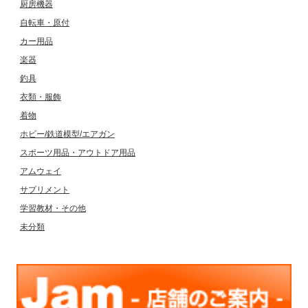
厨房機器
自転車・原付
カー用品
楽器
釣具
衣類・服飾
着物
ホビー/鉄道模型/エアガン
スポーツ用品・アウトドア用品
アムウェイ
サプリメント
学習教材・その他
未分類