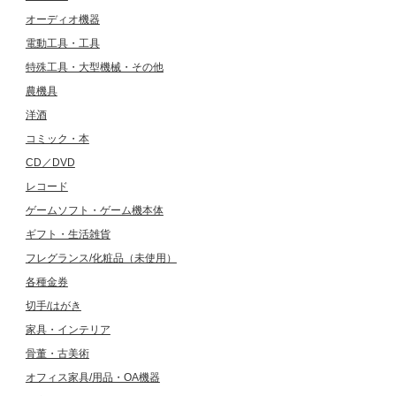
オーディオ機器
電動工具・工具
特殊工具・大型機械・その他
農機具
洋酒
コミック・本
CD／DVD
レコード
ゲームソフト・ゲーム機本体
ギフト・生活雑貨
フレグランス/化粧品（未使用）
各種金券
切手/はがき
家具・インテリア
骨董・古美術
オフィス家具/用品・OA機器