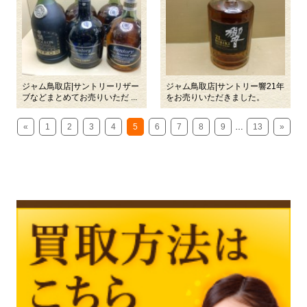
ジャム鳥取店|サントリーリザー
ジャム鳥取店|サントリー響21年
ブなどまとめてお売りいただ ...
をお売りいただきました。
«
1
2
3
4
5
6
7
8
9
…
13
»