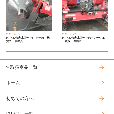
2026.07.05
2026.06.22
[ジャム倉吉北店便り] あぜぬり機
[ジャム倉吉北店便り]サイバーハロ
買取！農機具・ ...
ー買取！農機具 ...
>
取扱商品一覧
ホーム
初めての方へ
取扱商品一覧