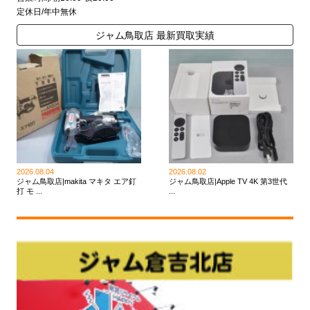
定休日/年中無休
ジャム鳥取店 最新買取実績
2026.08.04
2026.08.02
ジャム鳥取店|makita マキタ エア釘
ジャム鳥取店|Apple TV 4K 第3世代
打 モ ...
...