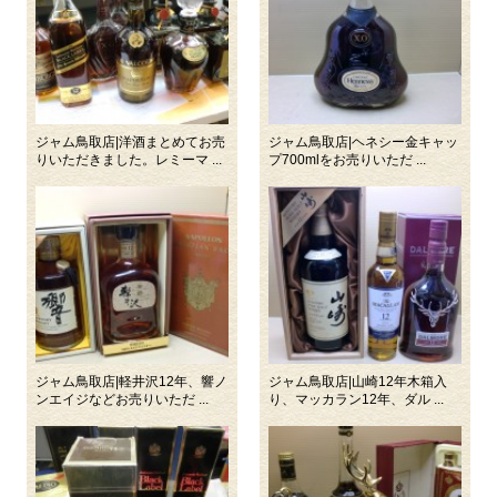
ジャム鳥取店|洋酒まとめてお売
ジャム鳥取店|ヘネシー金キャッ
りいただきました。レミーマ ...
プ700mlをお売りいただ ...
ジャム鳥取店|軽井沢12年、響ノ
ジャム鳥取店|山崎12年木箱入
ンエイジなどお売りいただ ...
り、マッカラン12年、ダル ...