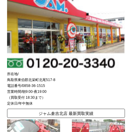
所在地/
鳥取県東伯郡北栄町北尾517-8
電話番号/0858-36-1515
営業時間/朝9:00-夜19:00
（買取受付 18:30まで）
定休日/年中無休
ジャム倉吉北店 最新買取実績