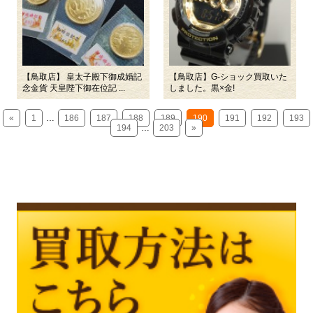
【鳥取店】 皇太子殿下御成婚記
【鳥取店】G-ショック買取いた
念金貨 天皇陛下御在位記 ...
しました。黒×金!
«
1
…
186
187
188
189
190
191
192
193
194
…
203
»