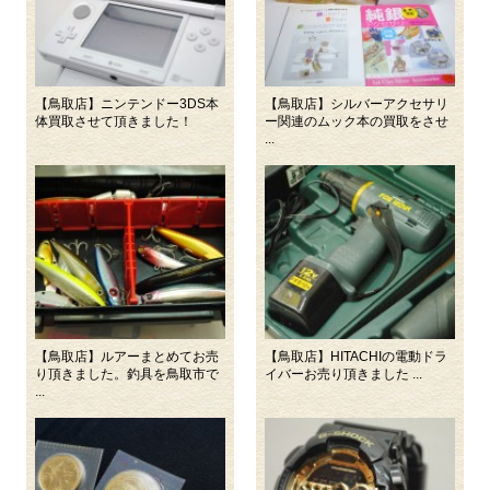
【鳥取店】ニンテンドー3DS本
【鳥取店】シルバーアクセサリ
体買取させて頂きました！
ー関連のムック本の買取をさせ
...
【鳥取店】ルアーまとめてお売
【鳥取店】HITACHIの電動ドラ
り頂きました。釣具を鳥取市で
イバーお売り頂きました ...
...