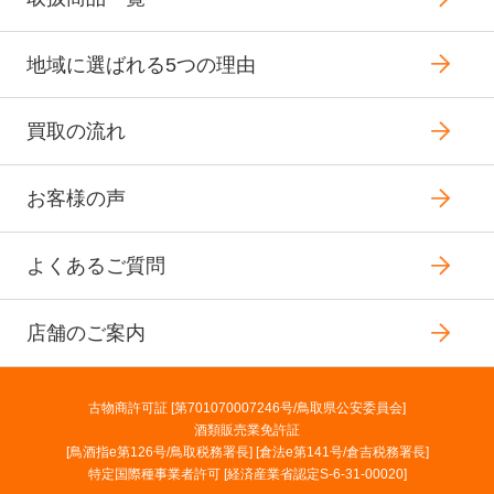
地域に選ばれる5つの理由
買取の流れ
お客様の声
よくあるご質問
店舗のご案内
古物商許可証 [第701070007246号/鳥取県公安委員会]
酒類販売業免許証
[鳥酒指e第126号/鳥取税務署長] [倉法e第141号/倉吉税務署長]
特定国際種事業者許可 [経済産業省認定S-6-31-00020]