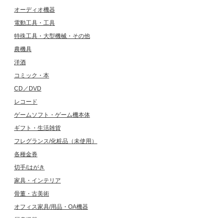
オーディオ機器
電動工具・工具
特殊工具・大型機械・その他
農機具
洋酒
コミック・本
CD／DVD
レコード
ゲームソフト・ゲーム機本体
ギフト・生活雑貨
フレグランス/化粧品（未使用）
各種金券
切手/はがき
家具・インテリア
骨董・古美術
オフィス家具/用品・OA機器