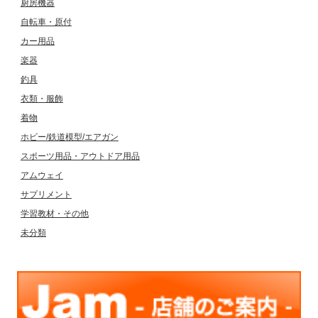
厨房機器
自転車・原付
カー用品
楽器
釣具
衣類・服飾
着物
ホビー/鉄道模型/エアガン
スポーツ用品・アウトドア用品
アムウェイ
サプリメント
学習教材・その他
未分類