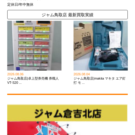
定休日/年中無休
ジャム鳥取店 最新買取実績
2026.08.06
2026.08.04
ジャム鳥取店|卓上型券売機 券職人
ジャム鳥取店|makita マキタ エア釘
VT-S20 ...
打 モ ...