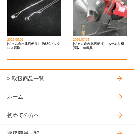
2026.08.06
2026.07.05
[ジャム倉吉北店便り] Pt850ネック
[ジャム倉吉北店便り] あぜぬり機
レス買取 ...
買取！農機具・ ...
>
取扱商品一覧
ホーム
初めての方へ
取扱商品一覧