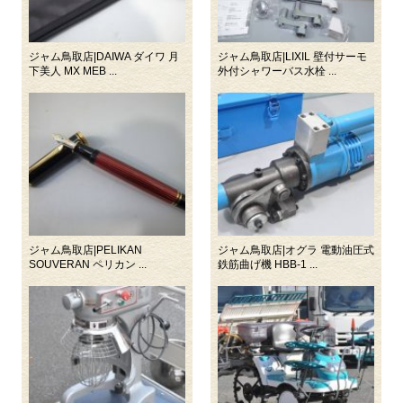
ジャム鳥取店|DAIWA ダイワ 月
ジャム鳥取店|LIXIL 壁付サーモ
下美人 MX MEB ...
外付シャワーバス水栓 ...
ジャム鳥取店|PELIKAN
ジャム鳥取店|オグラ 電動油圧式
SOUVERAN ペリカン ...
鉄筋曲げ機 HBB-1 ...