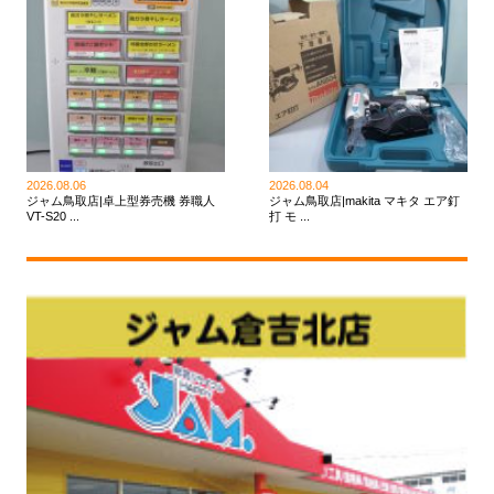
2026.08.06
2026.08.04
ジャム鳥取店|卓上型券売機 券職人
ジャム鳥取店|makita マキタ エア釘
VT-S20 ...
打 モ ...