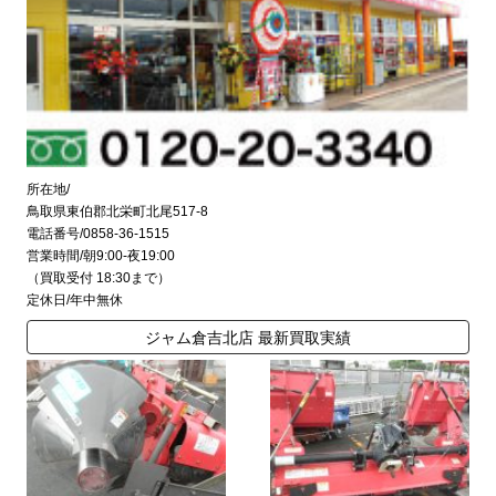
所在地/
鳥取県東伯郡北栄町北尾517-8
電話番号/0858-36-1515
営業時間/朝9:00-夜19:00
（買取受付 18:30まで）
定休日/年中無休
ジャム倉吉北店 最新買取実績