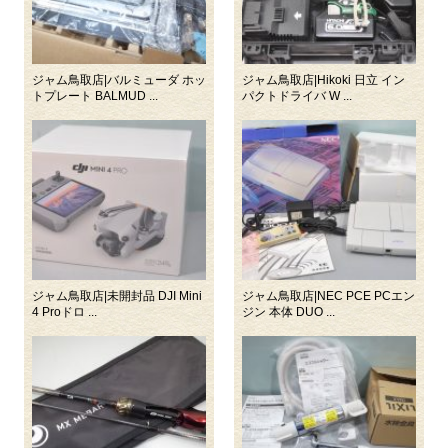
ジャム鳥取店|バルミューダ ホッ
ジャム鳥取店|Hikoki 日立 イン
トプレート BALMUD ...
パクトドライバ W ...
ジャム鳥取店|未開封品 DJI Mini
ジャム鳥取店|NEC PCE PCエン
4 Proドロ ...
ジン 本体 DUO ...