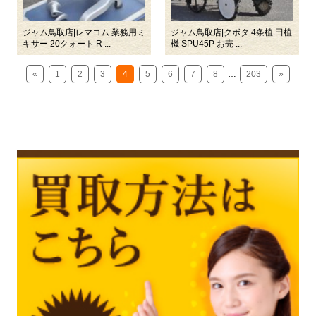
ジャム鳥取店|レマコム 業務用ミ
ジャム鳥取店|クボタ 4条植 田植
キサー 20クォート R ...
機 SPU45P お売 ...
«
1
2
3
4
5
6
7
8
…
203
»