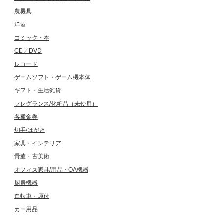
農機具
洋酒
コミック・本
CD／DVD
レコード
ゲームソフト・ゲーム機本体
ギフト・生活雑貨
フレグランス/化粧品（未使用）
各種金券
切手/はがき
家具・インテリア
骨董・古美術
オフィス家具/用品・OA機器
厨房機器
自転車・原付
カー用品