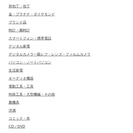
和包丁・包丁
金・プラチナ・ダイヤモンド
ブランド品
時計・腕時計
スマートフォン・携帯電話
デジタル家電
デジタルカメラ一眼レフ・レンズ・フィルムカメラ
パソコン・ノートパソコン
生活家電
オーディオ機器
電動工具・工具
特殊工具・大型機械・その他
農機具
洋酒
コミック・本
CD／DVD