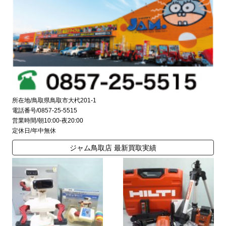
所在地/鳥取県鳥取市大杙201-1
電話番号/0857-25-5515
営業時間/朝10:00-夜20:00
定休日/年中無休
ジャム鳥取店 最新買取実績