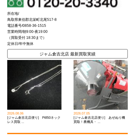
所在地/
鳥取県東伯郡北栄町北尾517-8
電話番号/0858-36-1515
営業時間/朝9:00-夜19:00
（買取受付 18:30まで）
定休日/年中無休
ジャム倉吉北店 最新買取実績
2026.08.06
2026.07.05
[ジャム倉吉北店便り] Pt850ネック
[ジャム倉吉北店便り] あぜぬり機
レス買取 ...
買取！農機具・ ...