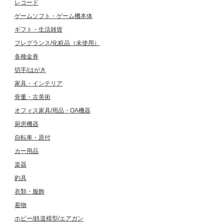
レコード
ゲームソフト・ゲーム機本体
ギフト・生活雑貨
フレグランス/化粧品（未使用）
各種金券
切手/はがき
家具・インテリア
骨董・古美術
オフィス家具/用品・OA機器
厨房機器
自転車・原付
カー用品
楽器
釣具
衣類・服飾
着物
ホビー/鉄道模型/エアガン