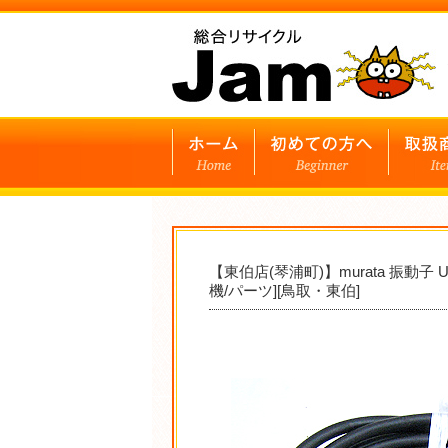
【東伯店(琴浦町)】murata 振動子
機/パーツ][鳥取・東伯]