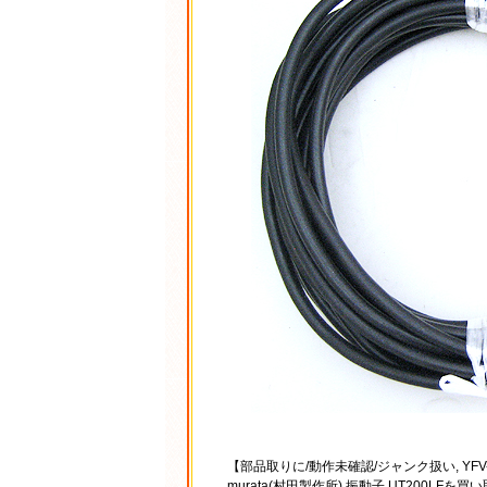
【部品取りに/動作未確認/ジャンク扱い, YFV-
murata(村田製作所) 振動子 UT200LF