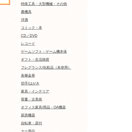
特殊工具・大型機械・その他
農機具
洋酒
コミック・本
CD／DVD
レコード
ゲームソフト・ゲーム機本体
ギフト・生活雑貨
フレグランス/化粧品（未使用）
各種金券
切手/はがき
家具・インテリア
骨董・古美術
オフィス家具/用品・OA機器
厨房機器
自転車・原付
カー用品