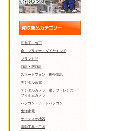
和包丁・包丁
金・プラチナ・ダイヤモンド
ブランド品
時計・腕時計
スマートフォン・携帯電話
デジタル家電
デジタルカメラ一眼レフ・レンズ・
フィルムカメラ
パソコン・ノートパソコン
生活家電
オーディオ機器
電動工具・工具