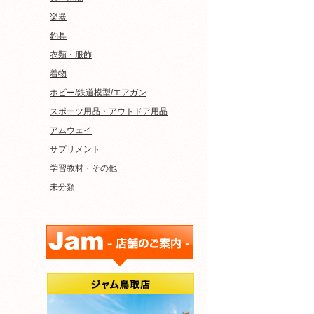
楽器
釣具
衣類・服飾
着物
ホビー/鉄道模型/エアガン
スポーツ用品・アウトドア用品
アムウェイ
サプリメント
学習教材・その他
未分類