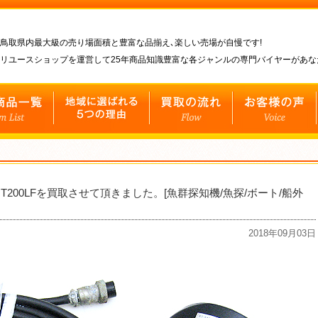
鳥取県内最大級の売り場面積と豊富な品揃え､楽しい売場が自慢です!
リユースショップを運営して25年商品知識豊富な各ジャンルの専門バイヤーがあ
 UT200LFを買取させて頂きました。[魚群探知機/魚探/ボート/船外
2018年09月03日