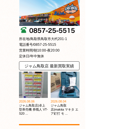
所在地/鳥取県鳥取市大杙201-1
電話番号/0857-25-5515
営業時間/朝10:00-夜20:00
定休日/年中無休
ジャム鳥取店 最新買取実績
2026.08.06
2026.08.04
ジャム鳥取店|卓上
ジャム鳥取
型券売機 券職人 VT-
店|makita マキタ エ
S20 ...
ア釘打 モ ...