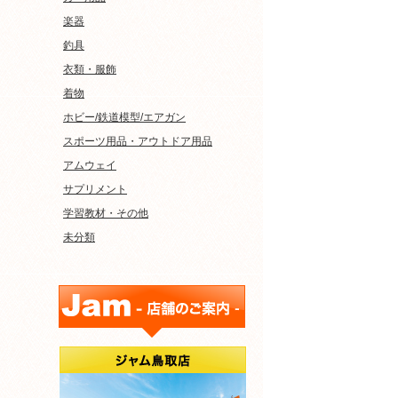
楽器
釣具
衣類・服飾
着物
ホビー/鉄道模型/エアガン
スポーツ用品・アウトドア用品
アムウェイ
サプリメント
学習教材・その他
未分類