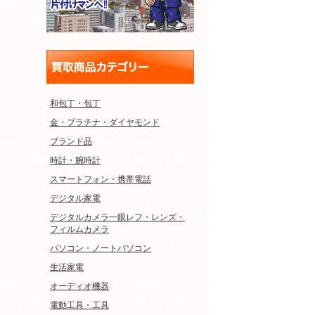
和包丁・包丁
金・プラチナ・ダイヤモンド
ブランド品
時計・腕時計
スマートフォン・携帯電話
デジタル家電
デジタルカメラ一眼レフ・レンズ・
フィルムカメラ
パソコン・ノートパソコン
生活家電
オーディオ機器
電動工具・工具