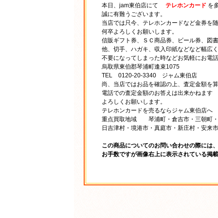
本日、jam東伯店にて
テレホンカード
を
誠に有難うございます。
当店では只今、テレホンカードなど金券を
何卒よろしくお願いします。
信販ギフト券、ＳＣ商品券、ビール券、図書
他、切手、ハガキ、収入印紙などなど幅広
不要になってしまった時などお気軽にお電
烏取県東伯郡琴浦町逢束1075
TEL 0120-20-3340 ジャム東伯店
尚、当店ではお品を確認の上、査定金額を
電話での査定金額のお答えは出来かねます
よろしくお願いします。
テレホンカードを売るならジャム東伯店へ
重点買取地域 琴浦町・倉吉市・三朝町・
日吉津村・境港市・真庭市・新庄村・安来
この商品についてのお問い合わせの際には
お手数ですが画像右上に表示されている掲