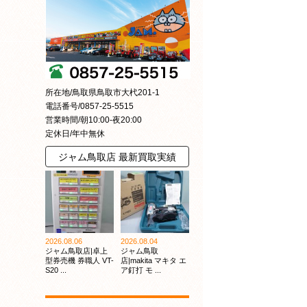
所在地/鳥取県鳥取市大杙201-1
電話番号/0857-25-5515
営業時間/朝10:00-夜20:00
定休日/年中無休
ジャム鳥取店 最新買取実績
2026.08.06
2026.08.04
ジャム鳥取店|卓上
ジャム鳥取
型券売機 券職人 VT-
店|makita マキタ エ
S20 ...
ア釘打 モ ...