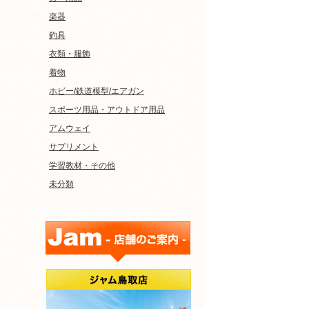
楽器
釣具
衣類・服飾
着物
ホビー/鉄道模型/エアガン
スポーツ用品・アウトドア用品
アムウェイ
サプリメント
学習教材・その他
未分類