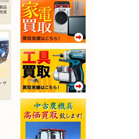
製品
郎買
ン サ