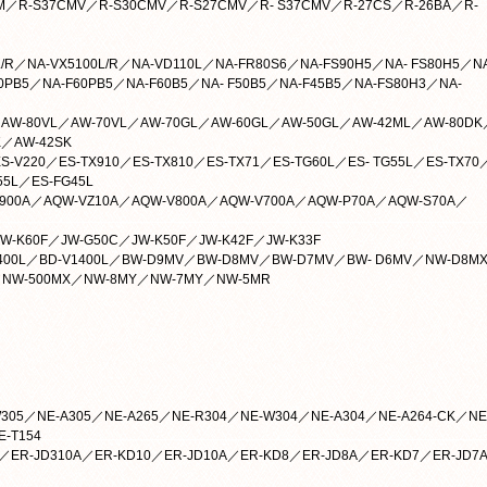
M／R-S37CMV／R-S30CMV／R-S27CMV／R- S37CMV／R-27CS／R-26BA／R-
R／NA-VX5100L/R／NA-VD110L／NA-FR80S6／NA-FS90H5／NA- FS80H5／N
0PB5／NA-F60PB5／NA-F60B5／NA- F50B5／NA-F45B5／NA-FS80H3／NA-
／AW-80VL／AW-70VL／AW-70GL／AW-60GL／AW-50GL／AW-42ML／AW-80DK
K／AW-42SK
S-V220／ES-TX910／ES-TX810／ES-TX71／ES-TG60L／ES- TG55L／ES-TX70
55L／ES-FG45L
J900A／AQW-VZ10A／AQW-V800A／AQW-V700A／AQW-P70A／AQW-S70A／
JW-K60F／JW-G50C／JW-K50F／JW-K42F／JW-K33F
V5400L／BD-V1400L／BW-D9MV／BW-D8MV／BW-D7MV／BW- D6MV／NW-D8M
NW-500MX／NW-8MY／NW-7MY／NW-5MR
5／NE-A305／NE-A265／NE-R304／NE-W304／NE-A304／NE-A264-CK／NE
-T154
／ER-JD310A／ER-KD10／ER-JD10A／ER-KD8／ER-JD8A／ER-KD7／ER-JD7