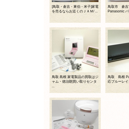
[鳥取・倉吉・東伯・米子]家電
鳥取市 倉吉
を売るならお近くのＪＡＭ/ ...
Panasonic 
鳥取 島根 家電製品の買取はジ
鳥取 島根 Pa
ャム・徳治朗買い取りセンタ
応ブルーレイレコ
...