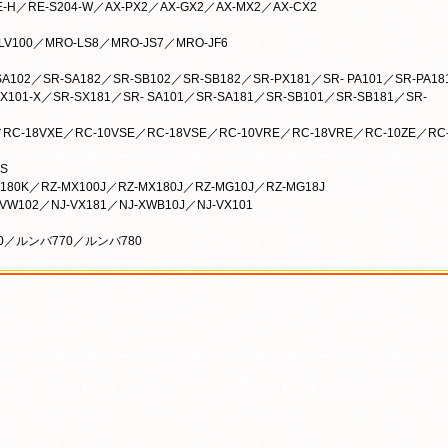
E-H／RE-S204-W／AX-PX2／AX-GX2／AX-MX2／AX-CX2
-LV100／MRO-LS8／MRO-JS7／MRO-JF6
02／SR-SA182／SR-SB102／SR-SB182／SR-PX181／SR- PA101／SR-PA18
X101-X／SR-SX181／SR- SA101／SR-SA181／SR-SB101／SR-SB181／SR-
RC-18VXE／RC-10VSE／RC-18VSE／RC-10VRE／RC-18VRE／RC-10ZE／RC
-S
V180K／RZ-MX100J／RZ-MX180J／RZ-MG10J／RZ-MG18J
-VW102／NJ-VX181／NJ-XWB10J／NJ-VX101
60／ルンバ770／ルンバ780