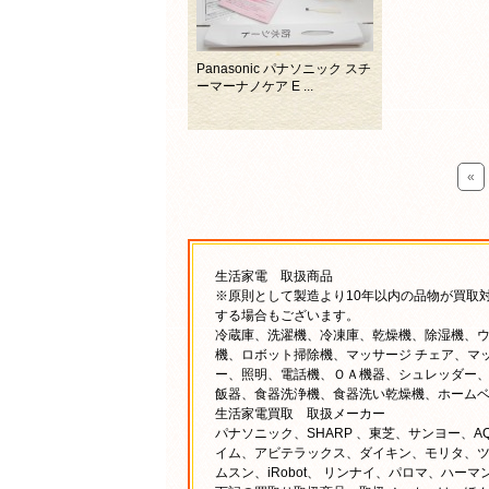
Panasonic パナソニック スチ
ーマーナノケア E ...
«
生活家電 取扱商品
※原則として製造より10年以内の品物が買取対
する場合もございます。
冷蔵庫、洗濯機、冷凍庫、乾燥機、除湿機、ウ
機、ロボット掃除機、マッサージ チェア、マ
ー、照明、電話機、ＯＡ機器、シュレッダー、
飯器、食器洗浄機、食器洗い乾燥機、ホームベ
生活家電買取 取扱メーカー
パナソニック、SHARP 、東芝、サンヨー、A
イム、アビテラックス、ダイキン、モリタ、ツ
ムスン、iRobot、 リンナイ、パロマ、ハーマ