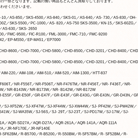
んの一部となります。記載の無い商品もどんどん買取りしております。
合わせくださいませ。
0／AS-850／SKS-4500／AS-840／SKS-01／AS-640／AS- 730／AS-830／OH-
500Z／SKS-5500／PC-1000／AS- 820／AS-750 SKS-3500／KN-15／SKS-60ZG／
／AS-630／SKS- 2650
／FMC-9500／FIC-R100／FML-3000／FMC-710／FMC-9200
2／EP-MS50／EP-MA51／EP7000
D-8600／CHD-7000／CHD-5800／CHD-8500／CHD-3201／CHD-8400／CHD
D-8600／CHD-7000／CHD-5800／CHD-8500／CHD-3201／CHD-8400／CHD
M-220／AIM-108／AIM-510／AIM-520／AIM-1300／HTT-837
06T／NR-F556T／NR-F506T／NR-F476TM／NR-F456T／NR- F436T／NR-
4W／NR-B143W／NR-B173W／NR- B142W／NR-B172W
-E55F／GR-E50F／GR-E47F／GR-E43F／GR-E43G／GR-E43N／GR-D43N／GR
W／SJ-XF52W／SJ-XF47W／SJ-XF44W／SJ-XW44W／SJ- PF42W／SJ-PW42W／
41W／SJ-WA35W／SJ-56S／SJ- 29T／SJ-23T／SJ-PD17W／SJ-17W／SJ-
1A／AQR-SD27A／AQR-D27A／AQR-261A／AQR-141A／AQR-111A
32A／JR-NF170E／JR-NF140E
／R-SF62BM／R-B5700／R-B5200／R-S50BM／R-SF57BM／R- SF52BM／R-