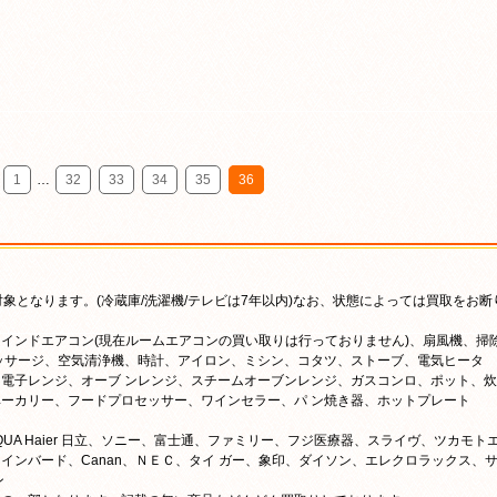
1
…
32
33
34
35
36
象となります。(冷蔵庫/洗濯機/テレビは7年以内)なお、状態によっては買取をお断
インドエアコン(現在ルームエアコンの買い取りは行っておりません)、扇風機、掃
ッサージ、空気清浄機、時計、アイロン、ミシン、コタツ、ストーブ、電気ヒータ
電子レンジ、オーブ ンレンジ、スチームオーブンレンジ、ガスコンロ、ポット、炊
ーカリー、フードプロセッサー、ワインセラー、パ ン焼き器、ホットプレート
QUA Haier 日立、ソニー、富士通、ファミリー、フジ医療器、スライヴ、ツカモト
インバード、Canan、ＮＥＣ、タイ ガー、象印、ダイソン、エレクロラックス、
ン