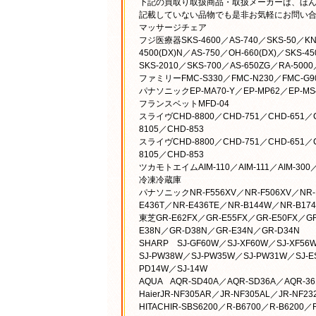
下記の買取り取扱商品・取扱メーカーは、ほ
記載していない品物でも是非お気軽にお問い
マッサージチェア
フジ医療器SKS-4600／AS-740／SKS-50／KN-1
4500(DX)N／AS-750／OH-660(DX)／SKS-4
SKS-2010／SKS-700／AS-650ZG／RA-5000
ファミリーFMC-S330／FMC-N230／FMC-G900
パナソニックEP-MA70-Y／EP-MP62／EP-MS4
フランスベットMFD-04
スライヴCHD-8800／CHD-751／CHD-651／CH
8105／CHD-853
スライヴCHD-8800／CHD-751／CHD-651／CH
8105／CHD-853
ツカモトエイムAIM-110／AIM-111／AIM-300／AI
冷凍冷蔵庫
パナソニックNR-F556XV／NR-F506XV／NR-F6
E436T／NR-E436TE／NR-B144W／NR-B17
東芝GR-E62FX／GR-E55FX／GR-E50FX／GR
E38N／GR-D38N／GR-E34N／GR-D34N
SHARP SJ-GF60W／SJ-XF60W／SJ-XF56
SJ-PW38W／SJ-PW35W／SJ-PW31W／SJ-ES
PD14W／SJ-14W
AQUA AQR-SD40A／AQR-SD36A／AQR-36
HaierJR-NF305AR／JR-NF305AL／JR-NF2
HITACHIR-SBS6200／R-B6700／R-B6200