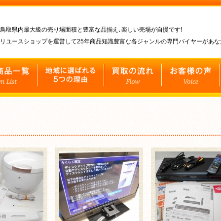
鳥取県内最大級の売り場面積と豊富な品揃え､楽しい売場が自慢です!
リユースショップを運営して25年商品知識豊富な各ジャンルの専門バイヤーがあ