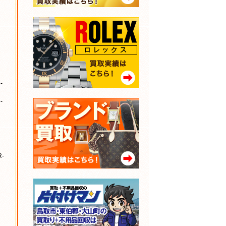
-
-
-