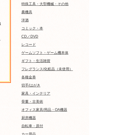
特殊工具・大型機械・その他
農機具
洋酒
1
コミック・本
CD／DVD
-
レコード
ゲームソフト・ゲーム機本体
ギフト・生活雑貨
フレグランス/化粧品（未使用）
各種金券
切手/はがき
家具・インテリア
骨董・古美術
オフィス家具/用品・OA機器
厨房機器
自転車・原付
カー用品