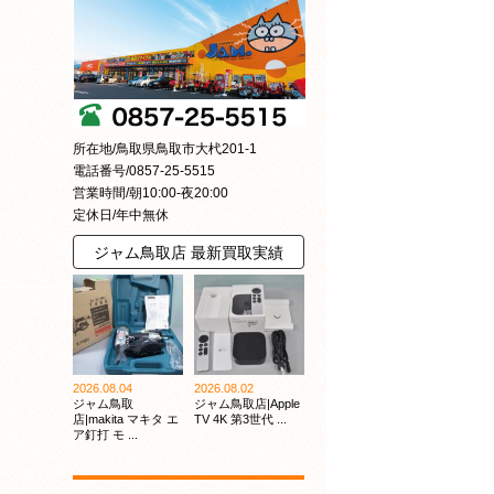
所在地/鳥取県鳥取市大杙201-1
電話番号/0857-25-5515
営業時間/朝10:00-夜20:00
定休日/年中無休
ジャム鳥取店 最新買取実績
2026.08.04
2026.08.02
ジャム鳥取
ジャム鳥取店|Apple
店|makita マキタ エ
TV 4K 第3世代 ...
ア釘打 モ ...