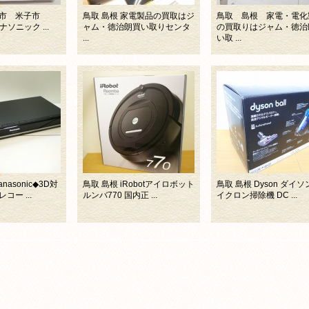
市 米子市
鳥取 島根 家電製品の買取はジ
鳥取 島根 家電・電化
パナソニック ...
ャム・徳治朗買い取りセンタ
の買取りはジャム・徳治
...
い取 ...
nasonic◆3D対
鳥取 島根 iRobotアイロボット
鳥取 島根 Dyson ダイソ
ー ...
ルンバ770 国内正 ...
イクロン掃除機 DC ...