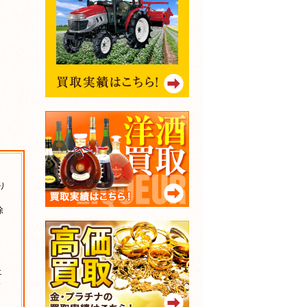
り
除
エ
サ