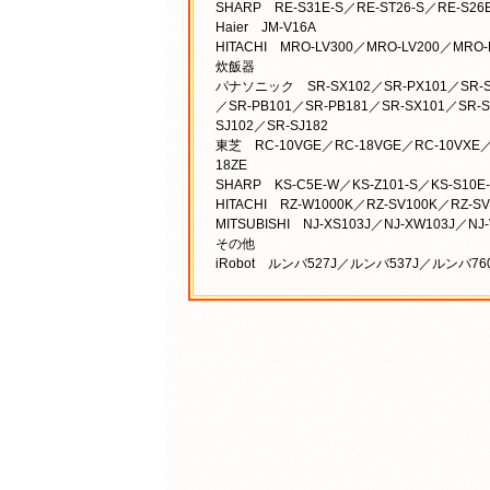
SHARP RE-S31E-S／RE-ST26-S／RE-S26
Haier JM-V16A
HITACHI MRO-LV300／MRO-LV200／MRO
炊飯器
パナソニック SR-SX102／SR-PX101／SR-SA1
／SR-PB101／SR-PB181／SR-SX101／SR-S
SJ102／SR-SJ182
東芝 RC-10VGE／RC-18VGE／RC-10VXE／
18ZE
SHARP KS-C5E-W／KS-Z101-S／KS-S10E
HITACHI RZ-W1000K／RZ-SV100K／RZ-S
MITSUBISHI NJ-XS103J／NJ-XW103J／NJ
その他
iRobot ルンバ527J／ルンバ537J／ルンバ7