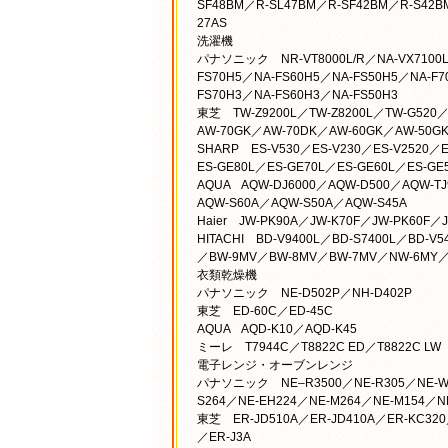
SF48BM／R-SL47BM／R-SF42BM／R-S42B
27AS
洗濯機
パナソニック NR-VT8000L/R／NA-VX7100L/
FS70H5／NA-FS60H5／NA-FS50H5／NA-F7
FS70H3／NA-FS60H3／NA-FS50H3
東芝 TW-Z9200L／TW-Z8200L／TW-G520
AW-70GK／AW-70DK／AW-60GK／AW-50G
SHARP ES-V530／ES-V230／ES-V2520／E
ES-GE80L／ES-GE70L／ES-GE60L／ES-GE
AQUA AQW-DJ6000／AQW-D500／AQW-T
AQW-S60A／AQW-S50A／AQW-S45A
Haier JW-PK90A／JW-K70F／JW-PK60F／
HITACHI BD-V9400L／BD-S7400L／BD-
／BW-9MV／BW-8MV／BW-7MV／NW-6MY／
衣類乾燥機
パナソニック NE-D502P／NH-D402P
東芝 ED-60C／ED-45C
AQUA AQD-K10／AQD-K45
ミーレ T7944C／T8822C ED／T8822C LW
電子レンジ・オーブンレンジ
パナソニック NE–R3500／NE-R305／NE-W30
S264／NE-EH224／NE-M264／NE-M154／NE
東芝 ER-JD510A／ER-JD410A／ER-KC320
／ER-J3A