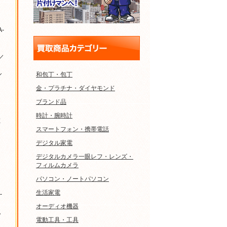
A-
／
和包丁・包丁
／
金・プラチナ・ダイヤモンド
ブランド品
時計・腕時計
X
スマートフォン・携帯電話
デジタル家電
デジタルカメラ一眼レフ・レンズ・
フィルムカメラ
パソコン・ノートパソコン
生活家電
-
オーディオ機器
A
電動工具・工具