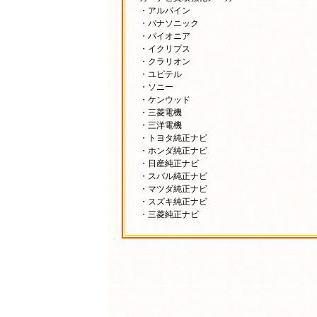
・アルパイン
・パナソニック
・パイオニア
・イクリプス
・クラリオン
・ユピテル
・ソニー
・ケンウッド
・三菱電機
・三洋電機
・トヨタ純正ナビ
・ホンダ純正ナビ
・日産純正ナビ
・スバル純正ナビ
・マツダ純正ナビ
・スズキ純正ナビ
・三菱純正ナビ