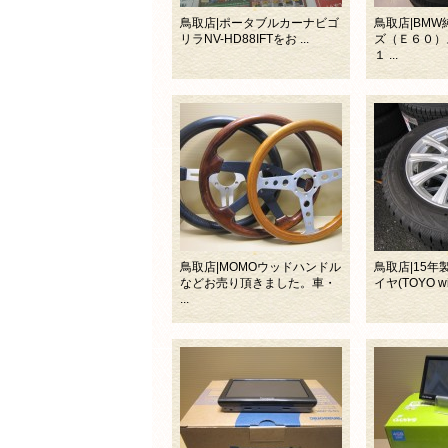
鳥取店|ポータブルカーナビゴ
鳥取店|BM
リラNV-HD88IFTをお ...
ズ（Ｅ６０）
１ ...
鳥取店|MOMOウッドハンドル
鳥取店|15
などお売り頂きました。車・
イヤ(TOYO win
...