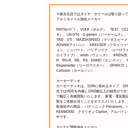
※倉吉北店ではタイヤ、ホイールは取り扱っ
アルミホイール強化メーカー
RAYS(ﾚｲｽﾞ）、VOLK（ボルク）、TE37、CE2
モ）、LM-GT4、G-games（ジーゲームス）、
TRD、STI 、MAZDASPEED（マツダスピー
ADVAN(アドバン）、KREUZER（クロイツ
ョン、シュバート、バリアンツァ 、ユーロライン
ロドライブ）、weds（ウェッズ）、 KRENZE
R、RG-R、RE、RS、ENKEI（エン ケイ）、S
Regamaster（リーガマスター）、SPARCO
Carlsson（カールソン）
カーオーディオ
カーオーディオは、1DINに収めるタイプ、2
在ではHDDを内蔵し1000曲以上の録音がで
で幅広く高価買取いたします。 家電・電化製
取をご依頼を頂くことをオススメいたします。
取強化中の商品： パナソニック Panasonic、
KENWOOD、クラリオン Clarion、アルパイン A
中です。
カーナビ買取強化メーカー