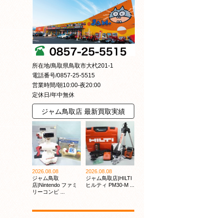
所在地/鳥取県鳥取市大杙201-1
電話番号/0857-25-5515
営業時間/朝10:00-夜20:00
定休日/年中無休
ジャム鳥取店 最新買取実績
2026.08.08
2026.08.08
ジャム鳥取
ジャム鳥取店|HILTI
店|Nintendo ファミ
ヒルティ PM30-M ...
リーコンピ ...