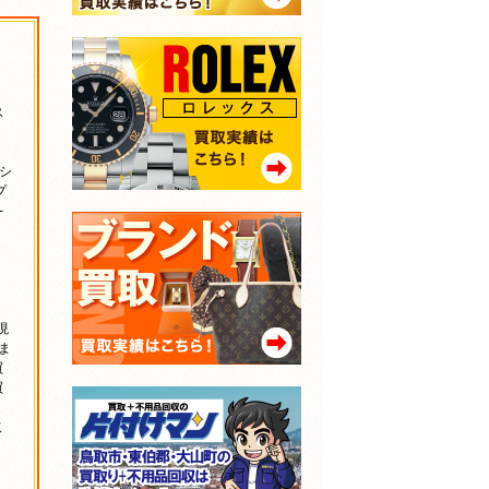
ス
ーシ
プ
-
、
現
ま
買
買
取