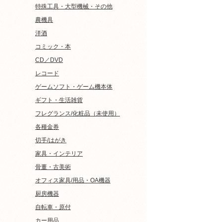
特殊工具・大型機械・その他
農機具
洋酒
コミック・本
CD／DVD
レコード
ゲームソフト・ゲーム機本体
ギフト・生活雑貨
フレグランス/化粧品（未使用）
各種金券
切手/はがき
家具・インテリア
骨董・古美術
オフィス家具/用品・OA機器
厨房機器
自転車・原付
カー用品