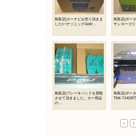
鳥取店|カーナビお売り頂きま
鳥取店|ポー
した!パナソニックGolir ...
サンヨーゴリララ
鳥取店|ブレーキパッドを買取
鳥取店|ポー
させて頂きました。カー用品
TNK-734DR
の ...
«
1