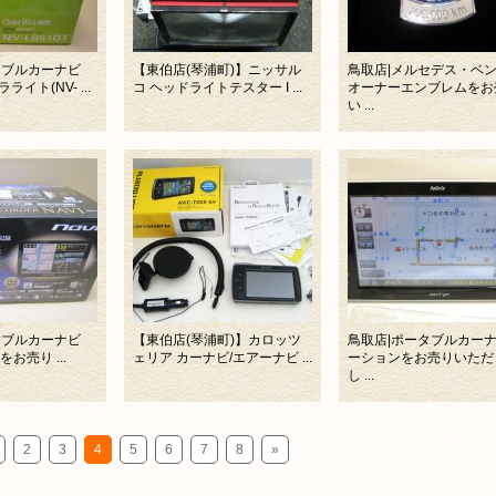
タブルカーナビ
【東伯店(琴浦町)】ニッサル
鳥取店|メルセデス・
イト(NV- ...
コ ヘッドライトテスター I ...
オーナーエンブレムをお
い ...
タブルカーナビ
【東伯店(琴浦町)】カロッツ
鳥取店|ポータブルカー
Tをお売り ...
ェリア カーナビ/エアーナビ ...
ーションをお売りいただ
し ...
2
3
4
5
6
7
8
»