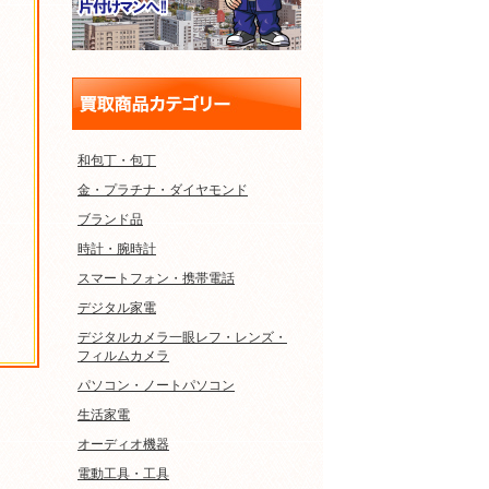
和包丁・包丁
金・プラチナ・ダイヤモンド
ブランド品
時計・腕時計
スマートフォン・携帯電話
デジタル家電
デジタルカメラ一眼レフ・レンズ・
フィルムカメラ
パソコン・ノートパソコン
生活家電
オーディオ機器
電動工具・工具