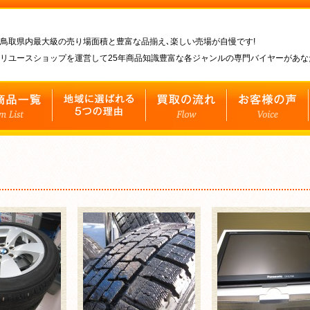
鳥取県内最大級の売り場面積と豊富な品揃え､楽しい売場が自慢です!
リユースショップを運営して25年商品知識豊富な各ジャンルの専門バイヤーがあ