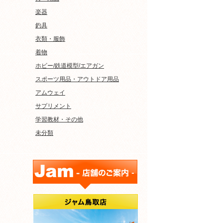
楽器
釣具
衣類・服飾
着物
ホビー/鉄道模型/エアガン
スポーツ用品・アウトドア用品
アムウェイ
サプリメント
学習教材・その他
未分類