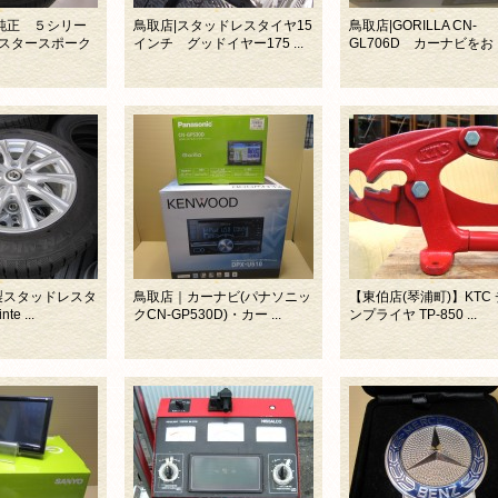
W純正 ５シリー
鳥取店|スタッドレスタイヤ15
鳥取店|GORILLA CN-
スタースポーク
インチ グッドイヤー175 ...
GL706D カーナビをお ..
年製スタッドレスタ
鳥取店｜カーナビ(パナソニッ
【東伯店(琴浦町)】KTC
te ...
クCN-GP530D)・カー ...
ンプライヤ TP-850 ...