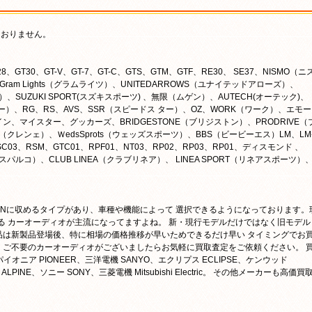
ておりません。
8、GT30、GT-V、GT-7、GT-C、GTS、GTM、GTF、RE30、 SE37、NISMO（ニ
Gram Lights（グラムライツ）、UNITEDARROWS（ユナイテッドアローズ）、
ド）、SUZUKI SPORT(スズキスポーツ) 、無限（ムゲン）、AUTECH(オーテック)、
ァー）、RG、RS、AVS、SSR（スピードス ター）、OZ、WORK（ワーク）、エモ
、マイスター、グッカーズ、BRIDGESTONE（ブリジストン）、PRODRIVE（
（クレンェ）、ＷedsSprots（ウェッズスポーツ）、BBS（ビービーエス）LM、LM
C03、RSM、GTC01、RPF01、NT03、RP02、RP03、RP01、ディスモンド 、
（スパルコ）、CLUB LINEA（クラブリネア）、 LINEA SPORT（リネアスポーツ）
DINに収めるタイプがあり、車種や機能によって 選択できるようになっております。
きる カーオーディオが主流になってますよね。 新・現行モデルだけではなく旧モデル
品は新製品登場後、特に相場の価格推移が早いためできるだけ早い タイミングでお
 ご不要のカーオーディオがございましたらお気軽に買取査定をご依頼ください。 
パイオニア PIONEER、三洋電機 SANYO、エクリプス ECLIPSE、ケンウッド
LPINE、ソニー SONY、三菱電機 Mitsubishi Electric。 その他メーカーも高価買