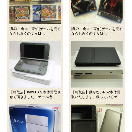
[鳥取・倉吉・東伯]ゲームを売る
[鳥取・倉吉・東伯]ゲームを売る
ならお近くのＪＡＭへ
ならお近くのＪＡＭへ
【鳥取店】new3ＤＳ本体買取さ
【鳥取店】動かないPS2本体買
せて頂きました！ゲーム機 ...
取いたします。眠っているゲ ...