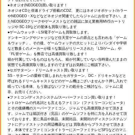
●ネオジオ(NEOGEO)買い取ります！
ネオジオCDと倍速ドライブ搭載のCDZ、 更にはネオジオポケット/カラー
やNEOGEO・Xなどなどネオジオ関連でしたらジャムにお任せ下さい。ま
たNEOGEOフリークやゲーメストなどの雑誌に加え業務用MVSカートリ
ッジや SC-19などの筐体も買取り致します
●ゲームウォッチ・LSI電子ゲームも買取致します。
ドンキーコングやジャッジなど任天堂ゲームの原点とも言われる「ゲーム
＆ウォッチ」、その後、ゲームウォッチの大ヒットによりバンダイや学研
など数多くのメーカーが様々な製品がリリースされた「LSIゲーム」や
「FL管ゲーム」を弊店では高価買取り致します！
箱が付属しているものはもちろん、箱が付属していない当時遊んだままの
状態でも高価買取り致しますのでまずはお気軽にご相談下さい。
●セガサターン・ドリームキャスト買い取ります！
SS・サターンの愛称で親しまれたセガサターン、DC・ドリキャスなどと
呼ばれるドリームキャストなどのゲーム機はございませんか？押し入れで
眠っている本体、もう遊ばないソフトの処分をご検討なら、ジャムに是
非、お売りください。
●ファミコン/ディスクシステム/スーパーファミコン買い取ります！
レトロゲームの代名詞とも言えるファミコン（ファミリーコンピュータ）
とその後継機のスーパーファミコン、ジャムでも高価買取させて頂きま
す。ジャムでは箱説付き（完品）のゲームソフトを特に力を入れさせて頂
いております。更に美品や新品、未開封品、未開封のディスクシステムソ
フトにデッドストックの周辺機器などは 買取表からプラスさせて頂きま
す。本体ですとファミコンタイトラーにスーファミテレビSF1などのマニ