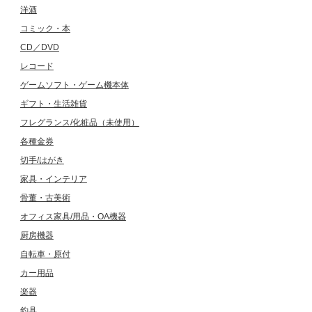
洋酒
コミック・本
CD／DVD
レコード
ゲームソフト・ゲーム機本体
ギフト・生活雑貨
フレグランス/化粧品（未使用）
各種金券
切手/はがき
家具・インテリア
骨董・古美術
オフィス家具/用品・OA機器
厨房機器
自転車・原付
カー用品
楽器
釣具