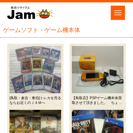
ゲームソフト・ゲーム機本体
[鳥取・倉吉・東伯]トレカを売る
【鳥取店】PSPゲーム機本体買
ならお近くのＪＡＭへ
取させて頂きました。 ちょ ...