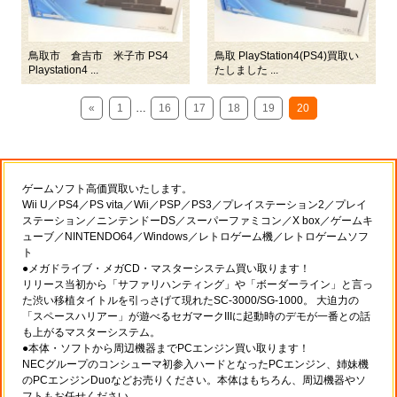
鳥取市 倉吉市 米子市 PS4
鳥取 PlayStation4(PS4)買取い
Playstation4 ...
たしました ...
«
1
…
16
17
18
19
20
ゲームソフト高価買取いたします。
Wii U／PS4／PS vita／Wii／PSP／PS3／プレイステーション2／プレイ
ステーション／ニンテンドーDS／スーパーファミコン／X box／ゲームキ
ューブ／NINTENDO64／Windows／レトロゲーム機／レトロゲームソフ
ト
●メガドライブ・メガCD・マスターシステム買い取ります！
リリース当初から「サファリハンティング」や「ボーダーライン」と言っ
た渋い移植タイトルを引っさげて現れたSC-3000/SG-1000。 大迫力の
「スペースハリアー」が遊べるセガマークIIIに起動時のデモが一番との話
も上がるマスターシステム。
●本体・ソフトから周辺機器までPCエンジン買い取ります！
NECグループのコンシューマ初参入ハードとなったPCエンジン、姉妹機
のPCエンジンDuoなどお売りください。本体はもちろん、周辺機器やソ
フトもお任せください。