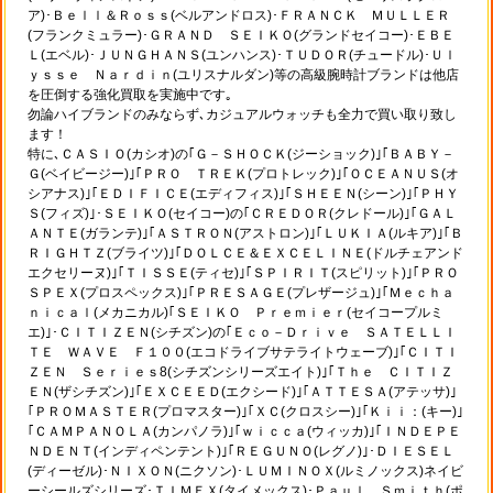
ア)･Ｂｅｌｌ＆Ｒｏｓｓ(ベルアンドロス)･ＦＲＡＮＣＫ ＭＵＬＬＥＲ
(フランクミュラー)･ＧＲＡＮＤ ＳＥＩＫＯ(グランドセイコー)･ＥＢＥ
Ｌ(エベル)･ＪＵＮＧＨＡＮＳ(ユンハンス)･ＴＵＤＯＲ(チュードル)･Ｕｌ
ｙｓｓｅ Ｎａｒｄｉｎ(ユリスナルダン)等の高級腕時計ブランドは他店
を圧倒する強化買取を実施中です｡
勿論ハイブランドのみならず､カジュアルウォッチも全力で買い取り致し
ます！
特に､ＣＡＳＩＯ(カシオ)の｢Ｇ－ＳＨＯＣＫ(ジーショック)｣｢ＢＡＢＹ－
Ｇ(ベイビージー)｣｢ＰＲＯ ＴＲＥＫ(プロトレック)｣｢ＯＣＥＡＮＵＳ(オ
シアナス)｣｢ＥＤＩＦＩＣＥ(エディフィス)｣｢ＳＨＥＥＮ(シーン)｣｢ＰＨＹ
Ｓ(フィズ)｣･ＳＥＩＫＯ(セイコー)の｢ＣＲＥＤＯＲ(クレドール)｣｢ＧＡＬ
ＡＮＴＥ(ガランテ)｣｢ＡＳＴＲＯＮ(アストロン)｣｢ＬＵＫＩＡ(ルキア)｣｢Ｂ
ＲＩＧＨＴＺ(ブライツ)｣｢ＤＯＬＣＥ＆ＥＸＣＥＬＩＮＥ(ドルチェアンド
エクセリーヌ)｣｢ＴＩＳＳＥ(ティセ)｣｢ＳＰＩＲＩＴ(スピリット)｣｢ＰＲＯ
ＳＰＥＸ(プロスペックス)｣｢ＰＲＥＳＡＧＥ(プレザージュ)｣｢Ｍｅｃｈａ
ｎｉｃａｌ(メカニカル)｢ＳＥＩＫＯ Ｐｒｅｍｉｅｒ(セイコープルミ
エ)｣･ＣＩＴＩＺＥＮ(シチズン)の｢Ｅｃｏ－Ｄｒｉｖｅ ＳＡＴＥＬＬＩ
ＴＥ ＷＡＶＥ Ｆ１００(エコドライブサテライトウェーブ)｣｢ＣＩＴＩ
ＺＥＮ Ｓｅｒｉｅｓ8(シチズンシリーズエイト)｣｢Ｔｈｅ ＣＩＴＩＺ
ＥＮ(ザシチズン)｣｢ＥＸＣＥＥＤ(エクシード)｣｢ＡＴＴＥＳＡ(アテッサ)｣
｢ＰＲＯＭＡＳＴＥＲ(プロマスター)｣｢ＸＣ(クロスシー)｣｢Ｋｉｉ：(キー)｣
｢ＣＡＭＰＡＮＯＬＡ(カンパノラ)｣｢ｗｉｃｃａ(ウィッカ)｣｢ＩＮＤＥＰＥ
ＮＤＥＮＴ(インディペンテント)｣｢ＲＥＧＵＮＯ(レグノ)｣･ＤＩＥＳＥＬ
(ディーゼル)･ＮＩＸＯＮ(ニクソン)･ＬＵＭＩＮＯＸ(ルミノックス)ネイビ
ーシールズシリーズ･ＴＩＭＥＸ(タイメックス)･Ｐａｕｌ Ｓｍｉｔｈ(ポ