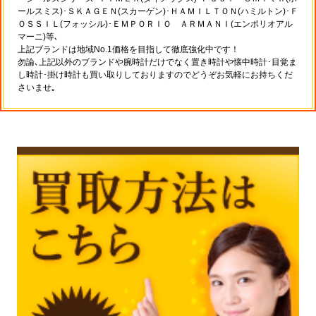
ールスミス)･ＳＫＡＧＥＮ(スカーゲン)･ＨＡＭＩＬＴＯＮ(ハミルトン)･Ｆ
ＯＳＳＩＬ(フォッシル)･ＥＭＰＯＲＩＯ ＡＲＭＡＮＩ(エンポリオアル
マーニ)等､
上記ブランドは地域No.1価格を目指して徹底強化中です！
勿論､上記以外のブランドや腕時計だけでなく置き時計や懐中時計･目覚ま
し時計･掛け時計も買い取りしておりますのでどうぞお気軽にお持ちくだ
さいませ｡