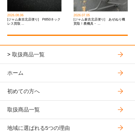
2026.08.06
2026.07.05
[ジャム倉吉北店便り] Pt850ネック
[ジャム倉吉北店便り] あぜぬり機
レス買取 ...
買取！農機具・ ...
>
取扱商品一覧
ホーム
初めての方へ
取扱商品一覧
地域に選ばれる5つの理由