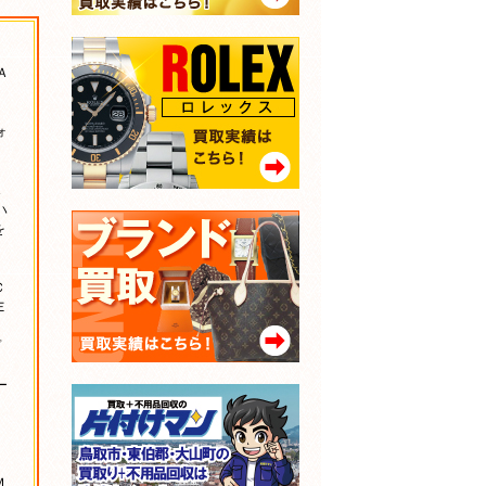
Ａ
ｓ
Ｌ
ォ
Ｉ
Ａ
ハ
を
Ｃ
Ｅ
Ｄ
プ
ミ
ー
ン
ｉ
Ｍ