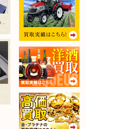
...
K