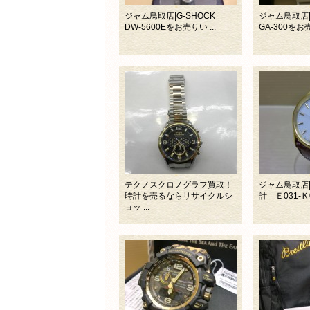
ジャム鳥取店|G-SHOCK
ジャム鳥取店|
DW-5600Eをお売りい ...
GA-300をお売
テクノスクロノグラフ買取！
ジャム鳥取店
時計を売るならリサイクルシ
計 Ｅ031-Ｋ00
ョッ ...