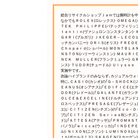
総合リサイクルショップＪａｍでは腕時計を
なかでもＲＯＬＥＸ(ロレックス)･ＯＭＥＧＡ(
ＴＥＫ ＰＨＩＬＩＰＰＥ(パテックフィリップ
ｔａｎｔｉｎ(ヴァシュロンコンスタンタン)･
ＧＡＲＩ(ブルガリ)･ＪＡＥＧＥＲ－ＬＥＣＯＵ
ッチカンパニー)･ＯＲＩＳ(オリス)･ＦＲＥＤ
Ｃｈｏｐａｒｄ(ショパール)･ＭＯＮＴＢＬＡＮ
ＮＳＴＯＮ(ハリーウィンストン)･ＭＡＵＲＩ
ＮＣＫ ＭＵＬＬＥＲ(フランクミュラー)･ＧＲ
ンス)･ＴＵＤＯＲ(チュードル)･Ｕｌｙｓｓ
実施中です｡
勿論ハイブランドのみならず､カジュアルウォ
特に､ＣＡＳＩＯ(カシオ)の｢Ｇ－ＳＨＯＣＫ(ジ
ＥＡＮＵＳ(オシアナス)｣｢ＥＤＩＦＩＣＥ(エデ
ＤＯＲ(クレドール)｣｢ＧＡＬＡＮＴＥ(ガランテ)
ＯＬＣＥ＆ＥＸＣＥＬＩＮＥ(ドルチェアンドエク
ロスペックス)｣｢ＰＲＥＳＡＧＥ(プレザージュ
エ)｣･ＣＩＴＩＺＥＮ(シチズン)の｢Ｅｃｏ
ブ)｣｢ＣＩＴＩＺＥＮ Ｓｅｒｉｅｓ8(シチズ
ド)｣｢ＡＴＴＥＳＡ(アテッサ)｣｢ＰＲＯＭＡＳＴ
パノラ)｣｢ｗｉｃｃａ(ウィッカ)｣｢ＩＮＤＥＰ
ル)･ＮＩＸＯＮ(ニクソン)･ＬＵＭＩＮＯＸ(
ｔｈ(ポールスミス)･ＳＫＡＧＥＮ(スカーゲン