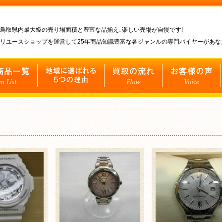
鳥取県内最大級の売り場面積と豊富な品揃え､楽しい売場が自慢です!
リユースショップを運営して25年商品知識豊富な各ジャンルの専門バイヤーがあ