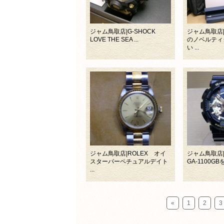
ジャム鳥取店|G-SHOCK
ジャム鳥取店
LOVE THE SEA ...
のノベルティ
い ...
ジャム鳥取店|ROLEX オイ
ジャム鳥取店|
スターパーペチュアルデイト
GA-1100GBを
...
«
1
2
3