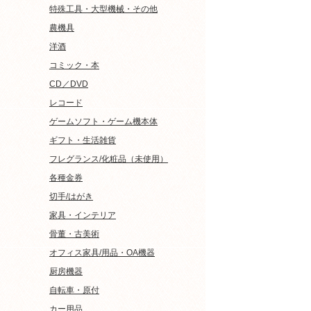
特殊工具・大型機械・その他
農機具
洋酒
コミック・本
CD／DVD
レコード
ゲームソフト・ゲーム機本体
ギフト・生活雑貨
フレグランス/化粧品（未使用）
各種金券
切手/はがき
家具・インテリア
骨董・古美術
オフィス家具/用品・OA機器
厨房機器
自転車・原付
カー用品