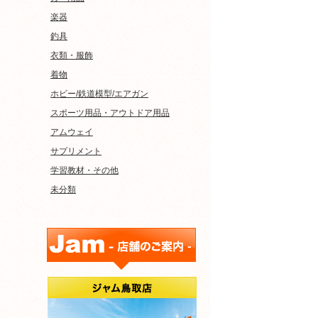
楽器
釣具
衣類・服飾
着物
ホビー/鉄道模型/エアガン
スポーツ用品・アウトドア用品
アムウェイ
サプリメント
学習教材・その他
未分類