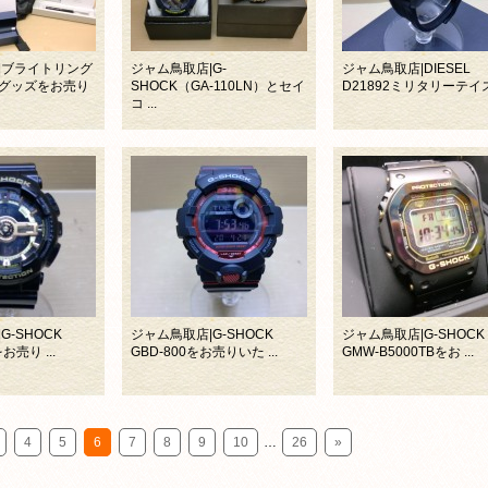
|ブライトリング
ジャム鳥取店|G-
ジャム鳥取店|DIESEL
グッズをお売り
SHOCK（GA-110LN）とセイ
D21892ミリタリーテイス 
コ ...
G-SHOCK
ジャム鳥取店|G-SHOCK
ジャム鳥取店|G-SHOC
お売り ...
GBD-800をお売りいた ...
GMW-B5000TBをお ...
4
5
6
7
8
9
10
…
26
»