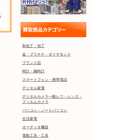
気
和包丁・包丁
金・プラチナ・ダイヤモンド
ブランド品
時計・腕時計
スマートフォン・携帯電話
デジタル家電
デジタルカメラ一眼レフ・レンズ・
フィルムカメラ
パソコン・ノートパソコン
生活家電
オーディオ機器
電動工具・工具