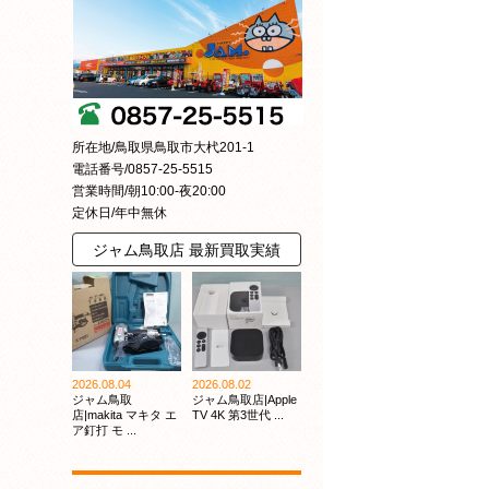
所在地/鳥取県鳥取市大杙201-1
電話番号/0857-25-5515
営業時間/朝10:00-夜20:00
定休日/年中無休
ジャム鳥取店 最新買取実績
2026.08.04
2026.08.02
ジャム鳥取
ジャム鳥取店|Apple
店|makita マキタ エ
TV 4K 第3世代 ...
ア釘打 モ ...