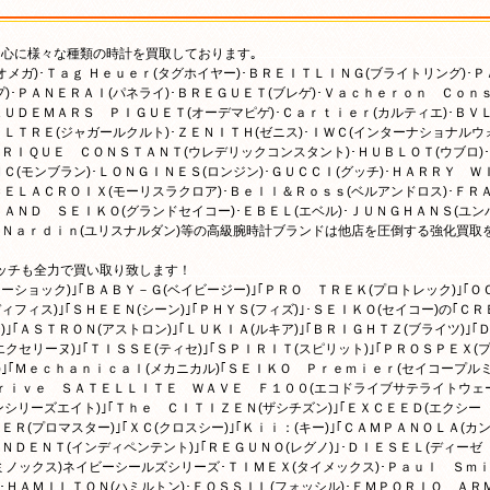
中心に様々な種類の時計を買取しております｡
オメガ)･Ｔａｇ Ｈｅｕｅｒ(タグホイヤー)･ＢＲＥＩＴＬＩＮＧ(ブライトリング)･Ｐ
)･ＰＡＮＥＲＡＩ(パネライ)･ＢＲＥＧＵＥＴ(ブレゲ)･Ｖａｃｈｅｒｏｎ Ｃｏｎ
ＡＵＤＥＭＡＲＳ ＰＩＧＵＥＴ(オーデマピゲ)･Ｃａｒｔｉｅｒ(カルティエ)･ＢＶ
ＬＴＲＥ(ジャガールクルト)･ＺＥＮＩＴＨ(ゼニス)･ＩＷＣ(インターナショナルウ
ＥＲＩＱＵＥ ＣＯＮＳＴＡＮＴ(ウレデリックコンスタント)･ＨＵＢＬＯＴ(ウブロ)･
Ｃ(モンブラン)･ＬＯＮＧＩＮＥＳ(ロンジン)･ＧＵＣＣＩ(グッチ)･ＨＡＲＲＹ Ｗ
ＣＥＬＡＣＲＯＩＸ(モーリスラクロア)･Ｂｅｌｌ＆Ｒｏｓｓ(ベルアンドロス)･ＦＲ
ＡＮＤ ＳＥＩＫＯ(グランドセイコー)･ＥＢＥＬ(エベル)･ＪＵＮＧＨＡＮＳ(ユン
ｅ Ｎａｒｄｉｎ(ユリスナルダン)等の高級腕時計ブランドは他店を圧倒する強化買取
ッチも全力で買い取り致します！
ーショック)｣｢ＢＡＢＹ－Ｇ(ベイビージー)｣｢ＰＲＯ ＴＲＥＫ(プロトレック)｣｢Ｏ
ィフィス)｣｢ＳＨＥＥＮ(シーン)｣｢ＰＨＹＳ(フィズ)｣･ＳＥＩＫＯ(セイコー)の｢ＣＲ
｣｢ＡＳＴＲＯＮ(アストロン)｣｢ＬＵＫＩＡ(ルキア)｣｢ＢＲＩＧＨＴＺ(ブライツ)｣｢
セリーヌ)｣｢ＴＩＳＳＥ(ティセ)｣｢ＳＰＩＲＩＴ(スピリット)｣｢ＰＲＯＳＰＥＸ(
)｣｢Ｍｅｃｈａｎｉｃａｌ(メカニカル)｢ＳＥＩＫＯ Ｐｒｅｍｉｅｒ(セイコープル
－Ｄｒｉｖｅ ＳＡＴＥＬＬＩＴＥ ＷＡＶＥ Ｆ１００(エコドライブサテライトウェ
ンシリーズエイト)｣｢Ｔｈｅ ＣＩＴＩＺＥＮ(ザシチズン)｣｢ＥＸＣＥＥＤ(エクシー
ＥＲ(プロマスター)｣｢ＸＣ(クロスシー)｣｢Ｋｉｉ：(キー)｣｢ＣＡＭＰＡＮＯＬＡ(カ
ＥＮＤＥＮＴ(インディペンテント)｣｢ＲＥＧＵＮＯ(レグノ)｣･ＤＩＥＳＥＬ(ディーゼ
ルミノックス)ネイビーシールズシリーズ･ＴＩＭＥＸ(タイメックス)･Ｐａｕｌ Ｓｍ
)･ＨＡＭＩＬＴＯＮ(ハミルトン)･ＦＯＳＳＩＬ(フォッシル)･ＥＭＰＯＲＩＯ ＡＲ