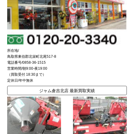
所在地/
鳥取県東伯郡北栄町北尾517-8
電話番号/0858-36-1515
営業時間/朝9:00-夜19:00
（買取受付 18:30まで）
定休日/年中無休
ジャム倉吉北店 最新買取実績