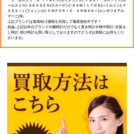
ールスミス)･ＳＫＡＧＥＮ(スカーゲン)･ＨＡＭＩＬＴＯＮ(ハミルトン)･Ｆ
ＯＳＳＩＬ(フォッシル)･ＥＭＰＯＲＩＯ ＡＲＭＡＮＩ(エンポリオアル
マーニ)等､
上記ブランドは地域No.1価格を目指して徹底強化中です！
勿論､上記以外のブランドや腕時計だけでなく置き時計や懐中時計･目覚ま
し時計･掛け時計も買い取りしておりますのでどうぞお気軽にお持ちくだ
さいませ｡