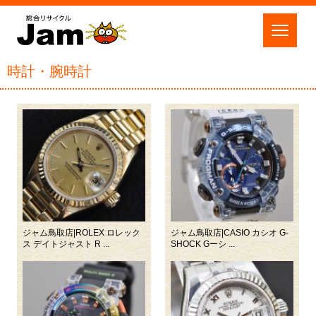
時計・腕時計
ジャム鳥取店|ROLEX ロレック
ジャム鳥取店|CASIO カシオ G-
ス デイトジャスト R ...
SHOCK Gーシ ...