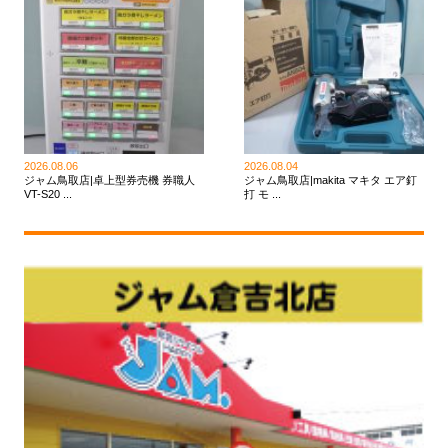
2026.08.06
2026.08.04
ジャム鳥取店|卓上型券売機 券職人
ジャム鳥取店|makita マキタ エア釘
VT-S20 ...
打 モ ...