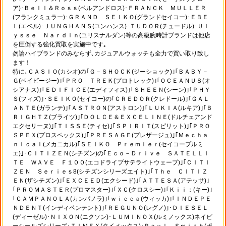
ア)･Ｂｅｌｌ＆Ｒｏｓｓ(ベルアンドロス)･ＦＲＡＮＣＫ ＭＵＬＬＥＲ
(フランクミュラー)･ＧＲＡＮＤ ＳＥＩＫＯ(グランドセイコー)･ＥＢＥ
Ｌ(エベル)･ＪＵＮＧＨＡＮＳ(ユンハンス)･ＴＵＤＯＲ(チュードル)･Ｕｌ
ｙｓｓｅ Ｎａｒｄｉｎ(ユリスナルダン)等の高級腕時計ブランドは他店
を圧倒する強化買取を実施中です｡
勿論ハイブランドのみならず､カジュアルウォッチも全力で買い取り致し
ます！
特に､ＣＡＳＩＯ(カシオ)の｢Ｇ－ＳＨＯＣＫ(ジーショック)｣｢ＢＡＢＹ－
Ｇ(ベイビージー)｣｢ＰＲＯ ＴＲＥＫ(プロトレック)｣｢ＯＣＥＡＮＵＳ(オ
シアナス)｣｢ＥＤＩＦＩＣＥ(エディフィス)｣｢ＳＨＥＥＮ(シーン)｣｢ＰＨＹ
Ｓ(フィズ)｣･ＳＥＩＫＯ(セイコー)の｢ＣＲＥＤＯＲ(クレドール)｣｢ＧＡＬ
ＡＮＴＥ(ガランテ)｣｢ＡＳＴＲＯＮ(アストロン)｣｢ＬＵＫＩＡ(ルキア)｣｢Ｂ
ＲＩＧＨＴＺ(ブライツ)｣｢ＤＯＬＣＥ＆ＥＸＣＥＬＩＮＥ(ドルチェアンド
エクセリーヌ)｣｢ＴＩＳＳＥ(ティセ)｣｢ＳＰＩＲＩＴ(スピリット)｣｢ＰＲＯ
ＳＰＥＸ(プロスペックス)｣｢ＰＲＥＳＡＧＥ(プレザージュ)｣｢Ｍｅｃｈａ
ｎｉｃａｌ(メカニカル)｢ＳＥＩＫＯ Ｐｒｅｍｉｅｒ(セイコープルミ
エ)｣･ＣＩＴＩＺＥＮ(シチズン)の｢Ｅｃｏ－Ｄｒｉｖｅ ＳＡＴＥＬＬＩ
ＴＥ ＷＡＶＥ Ｆ１００(エコドライブサテライトウェーブ)｣｢ＣＩＴＩ
ＺＥＮ Ｓｅｒｉｅｓ8(シチズンシリーズエイト)｣｢Ｔｈｅ ＣＩＴＩＺ
ＥＮ(ザシチズン)｣｢ＥＸＣＥＥＤ(エクシード)｣｢ＡＴＴＥＳＡ(アテッサ)｣
｢ＰＲＯＭＡＳＴＥＲ(プロマスター)｣｢ＸＣ(クロスシー)｣｢Ｋｉｉ：(キー)｣
｢ＣＡＭＰＡＮＯＬＡ(カンパノラ)｣｢ｗｉｃｃａ(ウィッカ)｣｢ＩＮＤＥＰＥ
ＮＤＥＮＴ(インディペンテント)｣｢ＲＥＧＵＮＯ(レグノ)｣･ＤＩＥＳＥＬ
(ディーゼル)･ＮＩＸＯＮ(ニクソン)･ＬＵＭＩＮＯＸ(ルミノックス)ネイビ
ーシールズシリーズ･ＴＩＭＥＸ(タイメックス)･Ｐａｕｌ Ｓｍｉｔｈ(ポ