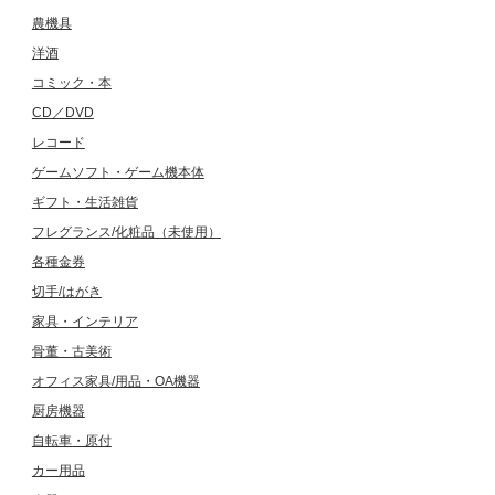
農機具
洋酒
コミック・本
CD／DVD
レコード
ゲームソフト・ゲーム機本体
ギフト・生活雑貨
フレグランス/化粧品（未使用）
各種金券
切手/はがき
家具・インテリア
骨董・古美術
オフィス家具/用品・OA機器
厨房機器
自転車・原付
カー用品