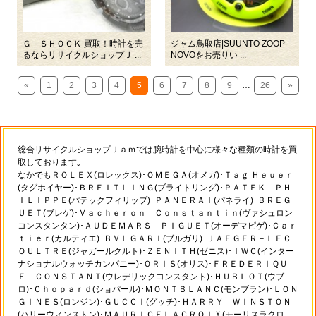
Ｇ－ＳＨＯＣＫ 買取！時計を売
ジャム鳥取店|SUUNTO ZOOP
るならリサイクルショップＪ ...
NOVOをお売りい ...
«
1
2
3
4
5
6
7
8
9
…
26
»
総合リサイクルショップＪａｍでは腕時計を中心に様々な種類の時計を買
取しております｡
なかでもＲＯＬＥＸ(ロレックス)･ＯＭＥＧＡ(オメガ)･Ｔａｇ Ｈｅｕｅｒ
(タグホイヤー)･ＢＲＥＩＴＬＩＮＧ(ブライトリング)･ＰＡＴＥＫ ＰＨ
ＩＬＩＰＰＥ(パテックフィリップ)･ＰＡＮＥＲＡＩ(パネライ)･ＢＲＥＧ
ＵＥＴ(ブレゲ)･Ｖａｃｈｅｒｏｎ Ｃｏｎｓｔａｎｔｉｎ(ヴァシュロン
コンスタンタン)･ＡＵＤＥＭＡＲＳ ＰＩＧＵＥＴ(オーデマピゲ)･Ｃａｒ
ｔｉｅｒ(カルティエ)･ＢＶＬＧＡＲＩ(ブルガリ)･ＪＡＥＧＥＲ－ＬＥＣ
ＯＵＬＴＲＥ(ジャガールクルト)･ＺＥＮＩＴＨ(ゼニス)･ＩＷＣ(インター
ナショナルウォッチカンパニー)･ＯＲＩＳ(オリス)･ＦＲＥＤＥＲＩＱＵ
Ｅ ＣＯＮＳＴＡＮＴ(ウレデリックコンスタント)･ＨＵＢＬＯＴ(ウブ
ロ)･Ｃｈｏｐａｒｄ(ショパール)･ＭＯＮＴＢＬＡＮＣ(モンブラン)･ＬＯＮ
ＧＩＮＥＳ(ロンジン)･ＧＵＣＣＩ(グッチ)･ＨＡＲＲＹ ＷＩＮＳＴＯＮ
(ハリーウィンストン)･ＭＡＵＲＩＣＥＬＡＣＲＯＩＸ(モーリスラクロ